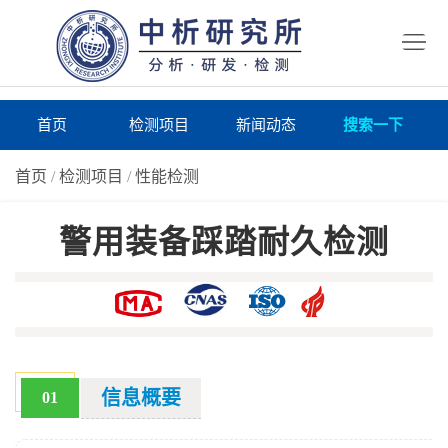
首
页
检
测
研
首页
检测项目
新闻动态
搜索一下
项
究
研
首页
/
检测项目
/
性能检测
目
所
究
研
警用装备踩踏耐久检测
仪
所
究
联
器
动
所
系
关
态
案
我
于
在
例
们
我
线
报
信息概要
01
们
询
告