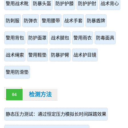
警用战术靴
防暴头盔
防护护膝
防护护肘
战术背心
防刺服
防弹衣
警用腰带
战术手套
防暴盾牌
警用背包
防护面罩
战术腿包
警用雨衣
防毒面具
战术绳索
警用鞋垫
防暴护臂
战术护目镜
警用防滑垫
检测方法
04
静态压力测试：通过恒定压力模拟长时间踩踏效果