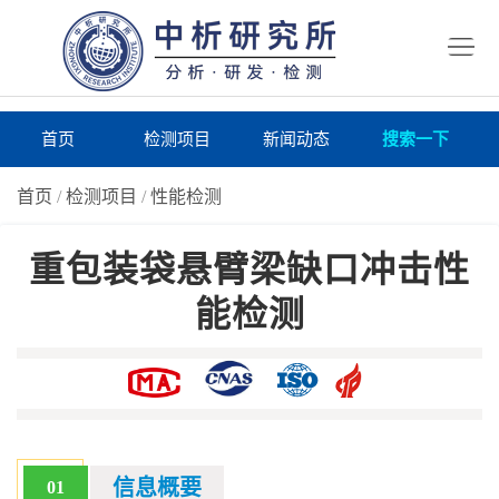
首
页
检
测
研
首页
检测项目
新闻动态
搜索一下
项
究
研
首页
/
检测项目
/
性能检测
目
所
究
研
重包装袋悬臂梁缺口冲击性
仪
所
究
联
能检测
器
动
所
系
关
态
案
我
于
在
例
们
我
线
报
们
询
告
信息概要
01