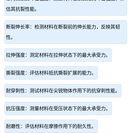
估其抗裂性能。
断裂伸长率：检测材料在断裂前的伸长能力，反映其韧
性。
拉伸强度：测定材料在拉伸状态下的最大承受力。
撕裂强度：评估材料抵抗撕裂扩展的能力。
耐穿刺性：测试材料在尖锐物体作用下的抗穿刺性能。
抗压强度：测量材料在受压状态下的最大承受力。
耐磨性：评估材料在摩擦作用下的耐久性。