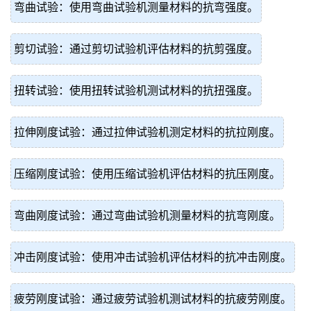
弯曲试验：使用弯曲试验机测量材料的抗弯强度。
剪切试验：通过剪切试验机评估材料的抗剪强度。
扭转试验：使用扭转试验机测试材料的抗扭强度。
拉伸刚度试验：通过拉伸试验机测定材料的抗拉刚度。
压缩刚度试验：使用压缩试验机评估材料的抗压刚度。
弯曲刚度试验：通过弯曲试验机测量材料的抗弯刚度。
冲击刚度试验：使用冲击试验机评估材料的抗冲击刚度。
疲劳刚度试验：通过疲劳试验机测试材料的抗疲劳刚度。