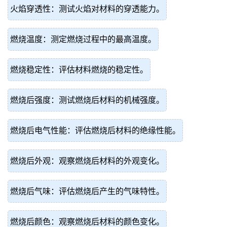
火焰穿透性：测试火焰对材料的穿透能力。
燃烧温度：测定燃烧过程中的最高温度。
燃烧稳定性：评估材料燃烧的稳定性。
燃烧后强度：测试燃烧后材料的机械强度。
燃烧后电气性能：评估燃烧后材料的绝缘性能。
燃烧后外观：观察燃烧后材料的外观变化。
燃烧后气味：评估燃烧后产生的气味特性。
燃烧后颜色：观察燃烧后材料的颜色变化。