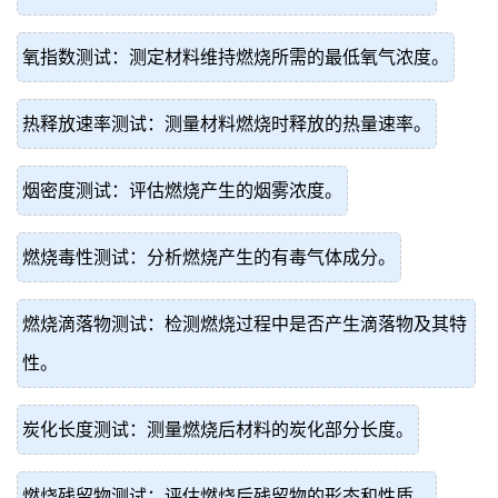
氧指数测试：测定材料维持燃烧所需的最低氧气浓度。
热释放速率测试：测量材料燃烧时释放的热量速率。
烟密度测试：评估燃烧产生的烟雾浓度。
燃烧毒性测试：分析燃烧产生的有毒气体成分。
燃烧滴落物测试：检测燃烧过程中是否产生滴落物及其特
性。
炭化长度测试：测量燃烧后材料的炭化部分长度。
燃烧残留物测试：评估燃烧后残留物的形态和性质。