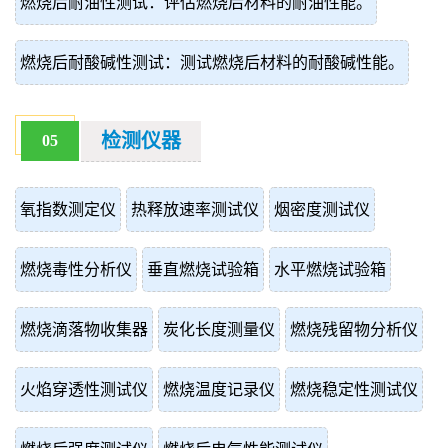
燃烧后耐油性测试：评估燃烧后材料的耐油性能。
燃烧后耐酸碱性测试：测试燃烧后材料的耐酸碱性能。
检测仪器
05
氧指数测定仪
热释放速率测试仪
烟密度测试仪
燃烧毒性分析仪
垂直燃烧试验箱
水平燃烧试验箱
燃烧滴落物收集器
炭化长度测量仪
燃烧残留物分析仪
火焰穿透性测试仪
燃烧温度记录仪
燃烧稳定性测试仪