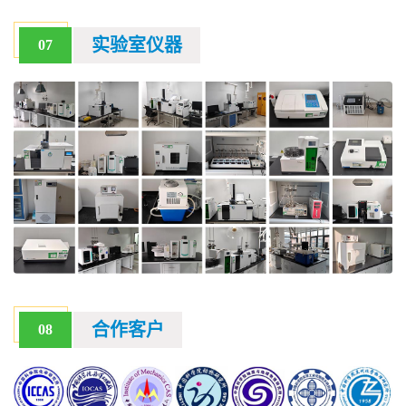
实验室仪器
07
合作客户
08