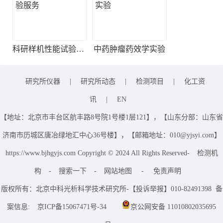
科研样机性能试验服务
中药肿瘤药效学实验
研究所仪器
|
研究所动态
|
检测项目
|
化工资
讯
|
EN
【地址：北京市丰台区航丰路8号院1号楼1层121】，【山东分部：山东省
济南市历城区唐冶绿地汇中心36号楼】，【邮箱地址：010@yjsyi.com】
https://www.bjhgyjs.com Copyright © 2024 All Rights Reserved-
检测机
构
-
搜索一下
-
网站地图
-
免责声明
版权所有：北京中科光析科学技术研究所-【投诉举报】010-82491398 备
案信息:
京ICP备15067471号-34
京公网安备 11010802035695