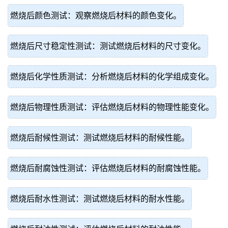
燃烧后颜色测试：观察燃烧后材料的颜色变化。
燃烧后尺寸稳定性测试：测试燃烧后材料的尺寸变化。
燃烧后化学性质测试：分析燃烧后材料的化学组成变化。
燃烧后物理性质测试：评估燃烧后材料的物理性能变化。
燃烧后耐候性测试：测试燃烧后材料的耐候性能。
燃烧后耐腐蚀性测试：评估燃烧后材料的耐腐蚀性能。
燃烧后耐水性测试：测试燃烧后材料的耐水性能。