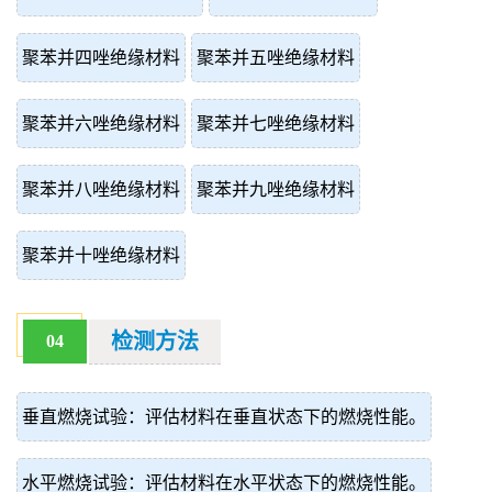
聚苯并四唑绝缘材料
聚苯并五唑绝缘材料
聚苯并六唑绝缘材料
聚苯并七唑绝缘材料
聚苯并八唑绝缘材料
聚苯并九唑绝缘材料
聚苯并十唑绝缘材料
检测方法
04
垂直燃烧试验：评估材料在垂直状态下的燃烧性能。
水平燃烧试验：评估材料在水平状态下的燃烧性能。