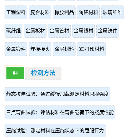
工程塑料
复合材料
橡胶制品
陶瓷材料
玻璃纤维
碳纤维
金属板材
金属管材
金属线材
金属铸件
金属锻件
焊接接头
涂层材料
3D打印材料
检测方法
04
静态拉伸试验：通过缓慢加载测定材料屈服强度
三点弯曲试验：评估材料在弯曲载荷下的挠度性能
压缩试验：测定材料在压缩状态下的屈服行为