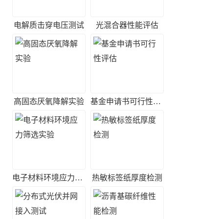
电解质击穿电压测试
光混合器性能评估
高固态厌氧降解实验
基金申请书可行性评估
电子材料环境应力筛选实验
热敏标签纸厚度检测