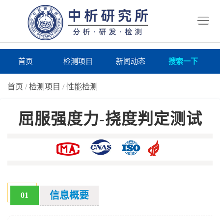
首
页
检
测
研
首页
检测项目
新闻动态
搜索一下
项
究
研
首页
/
检测项目
/
性能检测
目
所
究
研
屈服强度力-挠度判定测试
仪
所
究
联
器
动
所
系
关
态
案
我
于
在
例
们
我
线
报
信息概要
01
们
询
告