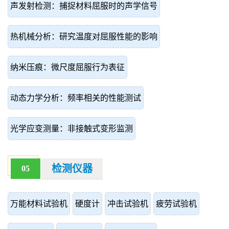
声发射检测：捕捉材料屈服时的声学信号
热机械分析：研究温度对屈服性能的影响
纳米压痕：微尺度屈服行为表征
动态力学分析：频率相关的性能测试
光学应变测量：非接触式变形监测
检测仪器
05
万能材料试验机
硬度计
冲击试验机
疲劳试验机