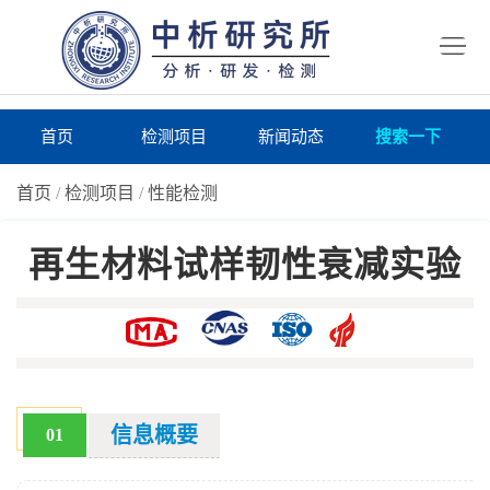
首
页
检
测
研
首页
检测项目
新闻动态
搜索一下
项
究
研
首页
/
检测项目
/
性能检测
目
所
究
研
再生材料试样韧性衰减实验
仪
所
究
联
器
动
所
系
关
态
案
我
于
在
例
们
我
线
报
信息概要
01
们
询
告