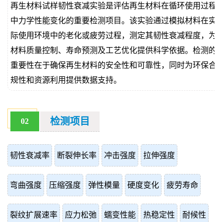
再生材料试样韧性衰减实验是评估再生材料在循环使用过程
价
真
中力学性能变化的重要检测项目。该实验通过模拟材料在实
际使用环境中的老化或疲劳过程，测定其韧性衰减程度，为
伪
材料质量控制、寿命预测及工艺优化提供科学依据。检测的
查
重要性在于确保再生材料的安全性和可靠性，同时为环保合
规性和资源利用提供数据支持。
询
检测项目
02
韧性衰减率
断裂伸长率
冲击强度
拉伸强度
弯曲强度
压缩强度
弹性模量
硬度变化
疲劳寿命
裂纹扩展速率
应力松弛
蠕变性能
热稳定性
耐候性