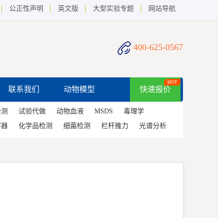
公正性声明
英文版
大型实验专题
网站导航
400-625-0567
HOT
联系我们
动物模型
快速报价
检测
试验代做
动物血液
MSDS
毒理学
容器
化学品检测
细菌检测
栏杆推力
光谱分析