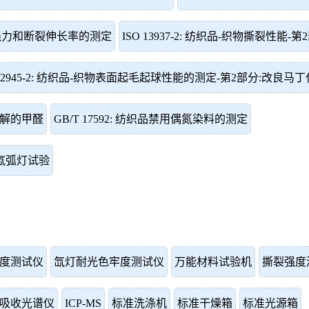
:断裂强力和断裂伸长率的测定
ISO 13937-2: 纺织品-织物撕裂性
 12945-2: 纺织品-织物表面起毛起球性能的测定-第2部分:改良马
和水解的甲醛
GB/T 17592: 纺织品禁用偶氮染料的测定
:氙弧灯试验
度测试仪
氙灯耐光色牢度测试仪
万能材料试验机
撕裂强度
吸收光谱仪
ICP-MS
标准洗涤机
标准干燥箱
标准光源箱