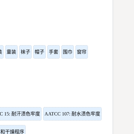
装
童装
袜子
帽子
手套
围巾
窗帘
CC 15: 耐汗渍色牢度
AATCC 107: 耐水渍色牢度
洗涤和干燥程序