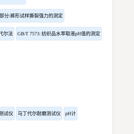
能-第2部分:裤形试样撕裂强力的测定
丁代尔法
GB/T 7573: 纺织品水萃取液pH值的测定
测试仪
马丁代尔耐磨测试仪
pH计