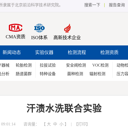
所隶属于北京前沿科学技术研究院。
搜索一下
报告查询
CMA资质
ISO体系
高新技术企业
新闻动态
实验仪器
检测流程
检测资质
疗器械
轮胎检测
拉拔试验
安全阀检测
VOC检测
动物
品分析
肠道菌群
特种设备
菌种检测
辐射检测
压力
汗渍水洗联合实验
09:01:14 咨询量：
【
大
中
小
】 | 【
打印
】