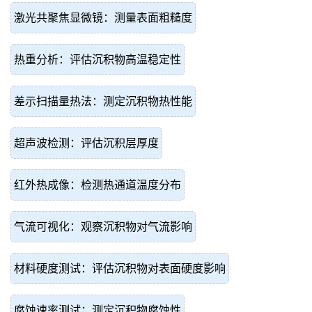
激光共聚焦显微镜：测量表面粗糙度
热重分析：评估沉积物高温稳定性
差示扫描量热法：测定沉积物热性能
超声波检测：评估沉积层厚度
红外热成像：检测热通道温度分布
气流可视化：观察沉积物对气流影响
材料硬度测试：评估沉积物对表面硬度影响
腐蚀速率测试：测定沉积物腐蚀性