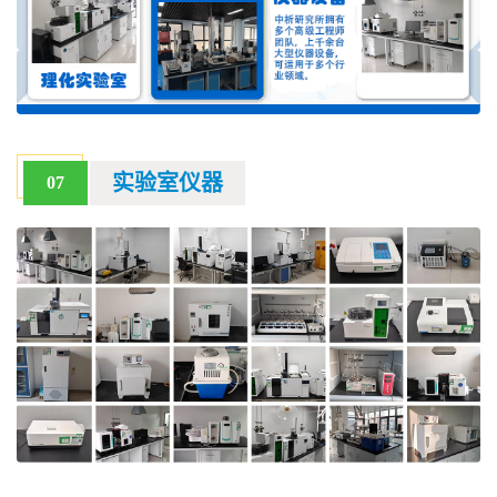
实验室仪器
07