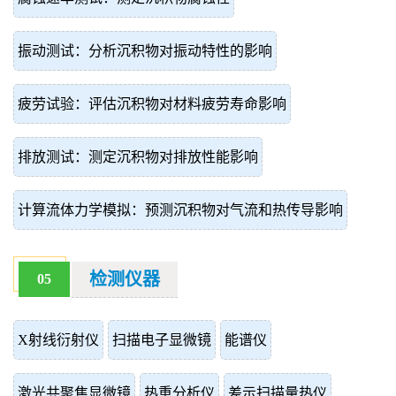
振动测试：分析沉积物对振动特性的影响
疲劳试验：评估沉积物对材料疲劳寿命影响
排放测试：测定沉积物对排放性能影响
计算流体力学模拟：预测沉积物对气流和热传导影响
检测仪器
05
X射线衍射仪
扫描电子显微镜
能谱仪
激光共聚焦显微镜
热重分析仪
差示扫描量热仪