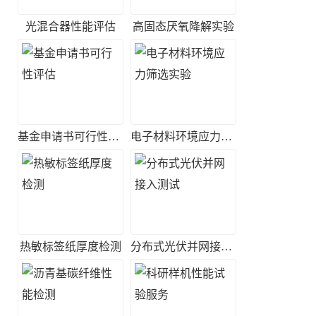
光混合器性能评估
高固态厌氧降解实验
基金申请书可行性评估
电子材料环境应力筛选实验
热敏标签纸厚度检测
分布式光伏并网接入测试