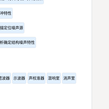
冲特性
描定位噪声源
析确定结构噪声特性
滤波器
示波器
声校准器
混响室
消声室