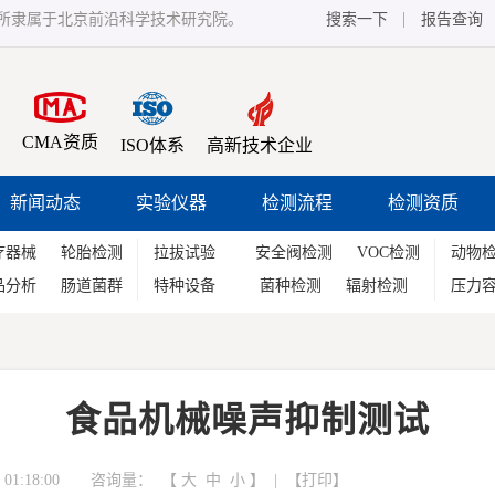
所隶属于北京前沿科学技术研究院。
搜索一下
报告查询
CMA资质
ISO体系
高新技术企业
新闻动态
实验仪器
检测流程
检测资质
疗器械
轮胎检测
拉拔试验
安全阀检测
VOC检测
动物
品分析
肠道菌群
特种设备
菌种检测
辐射检测
压力
食品机械噪声抑制测试
01:18:00 咨询量：
【
大
中
小
】 | 【
打印
】