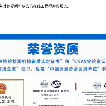
有其他疑问可以咨询在线工程师为您服务。