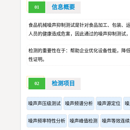
信息概要
01
食品机械噪声抑制测试是针对食品加工、包装、
人员的健康造成危害，因此通过的噪声抑制测试
检测的重要性在于：帮助企业优化设备性能，降
性证明。
检测项目
02
噪声声压级测试
噪声频谱分析
噪声源定位
噪
噪声频率特性分析
噪声峰值检测
噪声等效连续