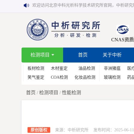
欢迎访问北京中科光析科学技术研究所官网，中析研究
CNAS资质
检测项目
首页
关于中析
板材检测
木材鉴定
油品检测
非洲猪瘟
医
笑气鉴定
COA检测
化妆品检测
玻璃检测
药
首页
/
检测项目
/
性能检测
原创版权
来源：中析研究所 发布时间：2025-06-11 