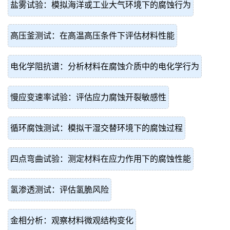
盐雾试验：模拟海洋或工业大气环境下的腐蚀行为
高压釜测试：在高温高压条件下评估材料性能
电化学阻抗谱：分析材料在腐蚀介质中的电化学行为
慢应变速率试验：评估应力腐蚀开裂敏感性
循环腐蚀测试：模拟干湿交替环境下的腐蚀过程
四点弯曲试验：测定材料在应力作用下的腐蚀性能
氢渗透测试：评估氢脆风险
金相分析：观察材料微观结构变化