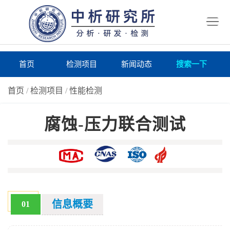
首
页
检
测
研
首页
检测项目
新闻动态
搜索一下
项
究
研
首页
/
检测项目
/
性能检测
目
所
究
研
腐蚀-压力联合测试
仪
所
究
联
器
动
所
系
关
态
案
我
于
在
例
们
我
线
报
信息概要
01
们
询
告