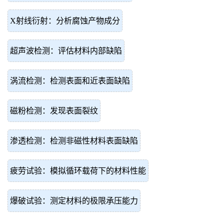
X射线衍射：分析腐蚀产物成分
超声波检测：评估材料内部缺陷
涡流检测：检测表面和近表面缺陷
磁粉检测：发现表面裂纹
渗透检测：检测非磁性材料表面缺陷
疲劳试验：模拟循环载荷下的材料性能
爆破试验：测定材料的极限承压能力