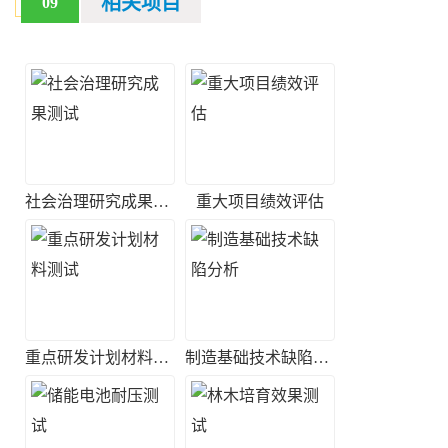
相关项目
09
社会治理研究成果测试
重大项目绩效评估
重点研发计划材料测试
制造基础技术缺陷分析