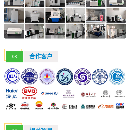
合作客户
08