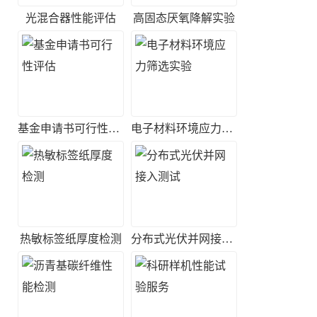
光混合器性能评估
高固态厌氧降解实验
基金申请书可行性评估
电子材料环境应力筛选实验
热敏标签纸厚度检测
分布式光伏并网接入测试