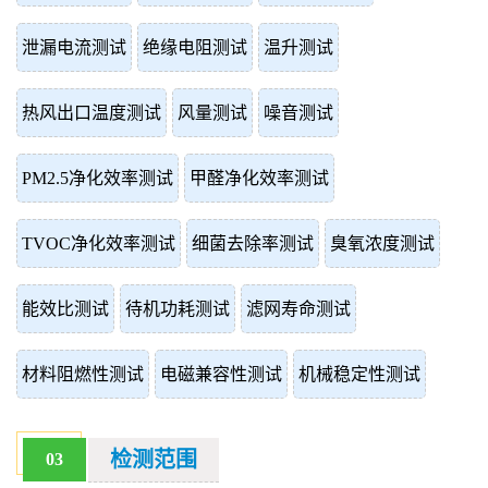
泄漏电流测试
绝缘电阻测试
温升测试
热风出口温度测试
风量测试
噪音测试
PM2.5净化效率测试
甲醛净化效率测试
TVOC净化效率测试
细菌去除率测试
臭氧浓度测试
能效比测试
待机功耗测试
滤网寿命测试
材料阻燃性测试
电磁兼容性测试
机械稳定性测试
检测范围
03