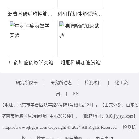
沥青基碳纤维性能检测
科研样机性能试验服务
中药肿瘤药效学实验
堆肥降解加速试验
研究所仪器
|
研究所动态
|
检测项目
|
化工资
讯
|
EN
【地址：北京市丰台区航丰路8号院1号楼1层121】，【山东分部：山东省
济南市历城区唐冶绿地汇中心36号楼】，【邮箱地址：010@yjsyi.com】
https://www.bjhgyjs.com Copyright © 2024 All Rights Reserved-
检测机
构
-
搜索一下
-
网站地图
-
免责声明