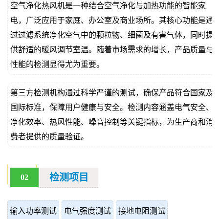
空气净化热风机是一种结合空气净化与加热功能的智能家
价
真
电，广泛应用于家庭、办公室及商业场所。其核心功能是通
过过滤系统净化空气中的颗粒物、细菌及有害气体，同时提
伪
供舒适的暖风调节室温。随着市场需求的增长，产品质量与
查
性能的检测显得尤为重要。
询
第三方检测机构通过科学严谨的测试，确保产品符合国家及
国际标准，保障用户健康与安全。检测内容涵盖电气安全、
净化效率、热风性能、噪音控制等关键指标，为生产商和消
费者提供的质量验证。
检测项目
02
输入功率测试
电气强度测试
接地电阻测试