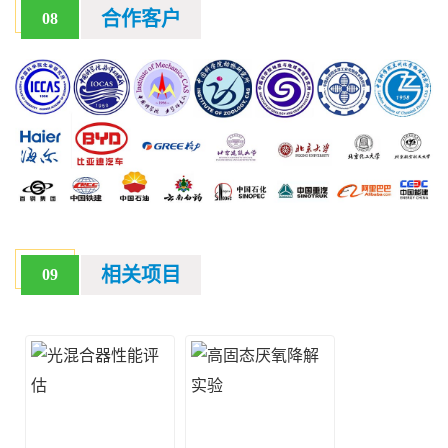
合作客户
08
相关项目
09