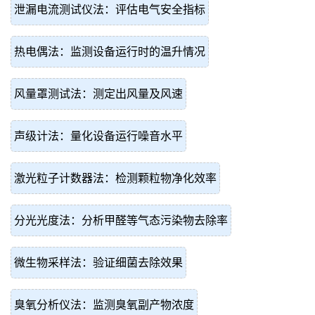
泄漏电流测试仪法：评估电气安全指标
热电偶法：监测设备运行时的温升情况
风量罩测试法：测定出风量及风速
声级计法：量化设备运行噪音水平
激光粒子计数器法：检测颗粒物净化效率
分光光度法：分析甲醛等气态污染物去除率
微生物采样法：验证细菌去除效果
臭氧分析仪法：监测臭氧副产物浓度