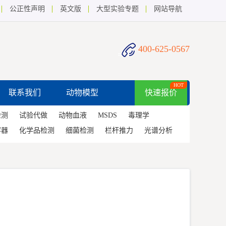
公正性声明
英文版
大型实验专题
网站导航
400-625-0567
HOT
联系我们
动物模型
快速报价
检测
试验代做
动物血液
MSDS
毒理学
容器
化学品检测
细菌检测
栏杆推力
光谱分析