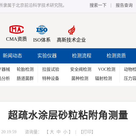
所隶属于北京前沿科学技术研究院。
搜索一下
报告查询
CMA资质
ISO体系
高新技术企业
新闻动态
实验仪器
检测流程
检测资质
疗器械
轮胎检测
拉拔试验
安全阀检测
VOC检测
动物
品分析
肠道菌群
特种设备
菌种检测
辐射检测
压力
超疏水涂层砂粒粘附角测量
20:19:59 咨询量：
【
大
中
小
】 | 【
打印
】