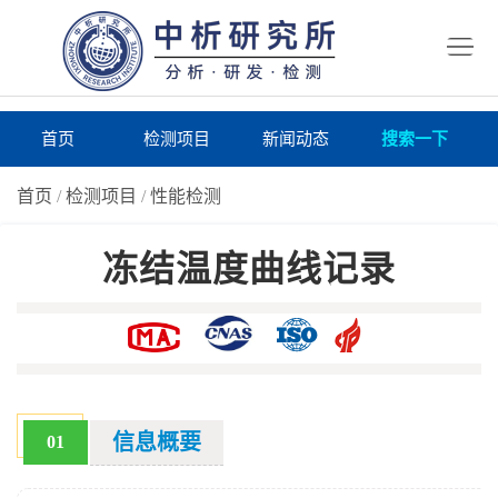
首
页
检
测
研
首页
检测项目
新闻动态
搜索一下
项
究
研
首页
/
检测项目
/
性能检测
目
所
究
研
冻结温度曲线记录
仪
所
究
联
器
动
所
系
关
态
案
我
于
在
例
们
我
线
报
信息概要
01
们
询
告