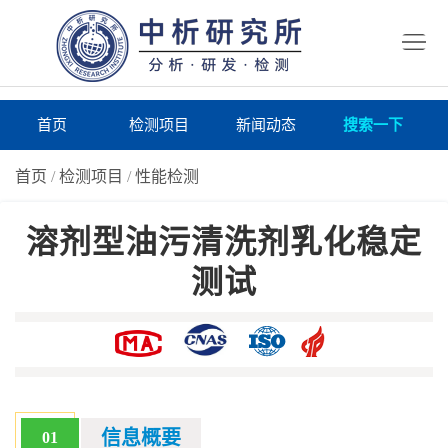
首
页
检
测
研
首页
检测项目
新闻动态
搜索一下
项
究
研
首页
/
检测项目
/
性能检测
目
所
究
研
溶剂型油污清洗剂乳化稳定
仪
所
究
联
测试
器
动
所
系
关
态
案
我
于
在
例
们
我
线
报
们
询
告
信息概要
01