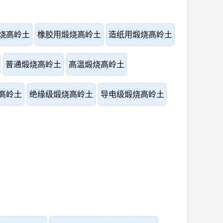
烧高岭土
橡胶用煅烧高岭土
造纸用煅烧高岭土
普通煅烧高岭土
高温煅烧高岭土
高岭土
绝缘级煅烧高岭土
导电级煅烧高岭土