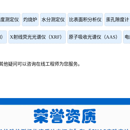
白度测定仪
灼烧炉
水分测定仪
比表面积分析仪
汞孔隙度计
M）
X射线荧光光谱仪（XRF）
原子吸收光谱仪（AAS）
电
其他疑问可以咨询在线工程师为您服务。