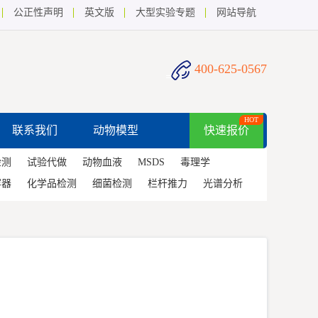
公正性声明
英文版
大型实验专题
网站导航
400-625-0567
HOT
联系我们
动物模型
快速报价
检测
试验代做
动物血液
MSDS
毒理学
容器
化学品检测
细菌检测
栏杆推力
光谱分析