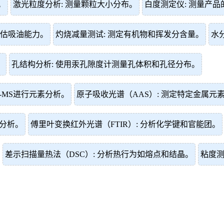
。
激光粒度分析: 测量颗粒大小分布。
白度测定仪: 测量产
评估吸油能力。
灼烧减量测试: 测定有机物和挥发分含量。
水
。
孔结构分析: 使用汞孔隙度计测量孔体积和孔径分布。
P-MS进行元素分析。
原子吸收光谱（AAS）: 测定特定金属元
素分析。
傅里叶变换红外光谱（FTIR）: 分析化学键和官能团。
差示扫描量热法（DSC）: 分析热行为如熔点和结晶。
粘度测