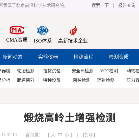
所隶属于北京前沿科学技术研究院。
搜索一下
报告查询
CMA资质
ISO体系
高新技术企业
新闻动态
实验仪器
检测流程
检测资质
疗器械
轮胎检测
拉拔试验
安全阀检测
VOC检测
动物
品分析
肠道菌群
特种设备
菌种检测
辐射检测
压力
煅烧高岭土增强检测
13:31:19 咨询量：
【
大
中
小
】 | 【
打印
】