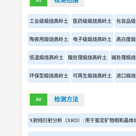
检测范围
03
工业级煅烧高岭土
医药级煅烧高岭土
化妆品级
陶瓷用煅烧高岭土
电子级煅烧高岭土
高白度煅
低温煅烧高岭土
酸处理煅烧高岭土
碱处理煅烧
环保型煅烧高岭土
可再生煅烧高岭土
进口煅烧
检测方法
04
X射线衍射分析（XRD）: 用于鉴定矿物相和晶体