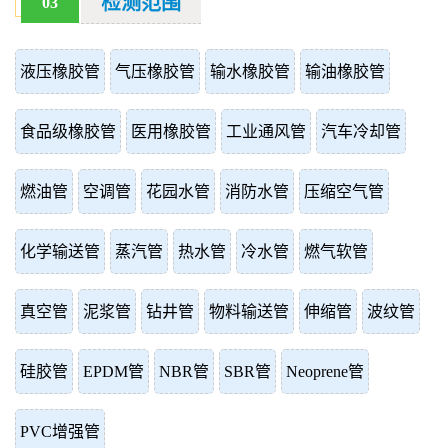
检测范围
03
液压橡胶管
气压橡胶管
输水橡胶管
输油橡胶管
食品级橡胶管
医用橡胶管
工业通风管
汽车冷却管
燃油管
空调管
花园水管
消防水管
压缩空气管
化学输送管
蒸汽管
热水管
冷水管
燃气软管
真空管
泥浆管
钻井管
物料输送管
伸缩管
波纹管
硅胶管
EPDM管
NBR管
SBR管
Neoprene管
PVC增强管