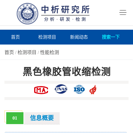
首
页
检
测
研
首页
检测项目
新闻动态
搜索一下
项
究
研
首页
/
检测项目
/
性能检测
目
所
究
研
黑色橡胶管收缩检测
仪
所
究
联
器
动
所
系
关
态
案
我
于
在
例
们
我
线
报
信息概要
01
们
询
告