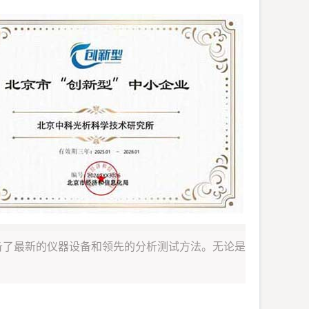
备了最新的仪器设备和领先的分析测试方法。无论是