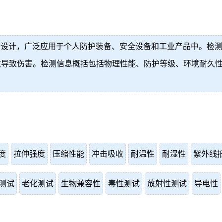
护设计，广泛应用于个人防护装备、安全设备和工业产品中。检
料失效导致伤害。检测信息概括包括物理性能、防护等级、环境耐久
度
拉伸强度
压缩性能
冲击吸收
耐温性
耐湿性
紫外线
测试
老化测试
生物兼容性
毒性测试
放射性测试
导电性