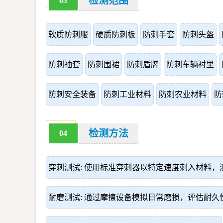
检测范围
03
软质防刺服
硬质防刺板
防刺手套
防刺头盔
防刺袖套
防刺围裙
防刺盾牌
防刺车辆衬里
防刺安全装备
防刺工业材料
防刺农业材料
防
检测方法
04
穿刺测试: 使用标准穿刺器以特定速度刺入材料，
耐磨测试: 通过摩擦设备模拟日常磨损，评估耐久