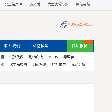
公正性声明
英文版
大型实验专题
网站导航
400-625-0567
HOT
联系我们
动物模型
快速报价
检测
试验代做
动物血液
MSDS
毒理学
容器
化学品检测
细菌检测
栏杆推力
光谱分析