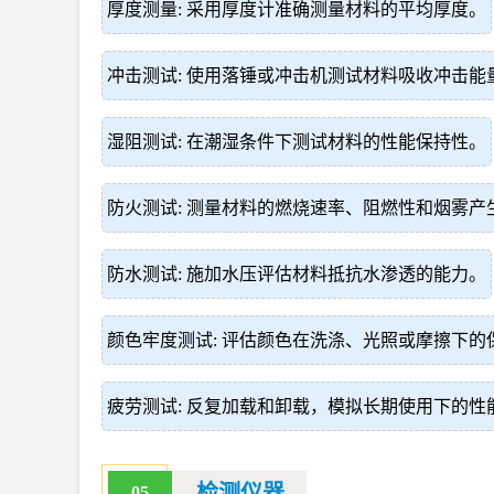
厚度测量: 采用厚度计准确测量材料的平均厚度。
冲击测试: 使用落锤或冲击机测试材料吸收冲击能
湿阻测试: 在潮湿条件下测试材料的性能保持性。
防火测试: 测量材料的燃烧速率、阻燃性和烟雾产
防水测试: 施加水压评估材料抵抗水渗透的能力。
颜色牢度测试: 评估颜色在洗涤、光照或摩擦下的
疲劳测试: 反复加载和卸载，模拟长期使用下的性
检测仪器
05