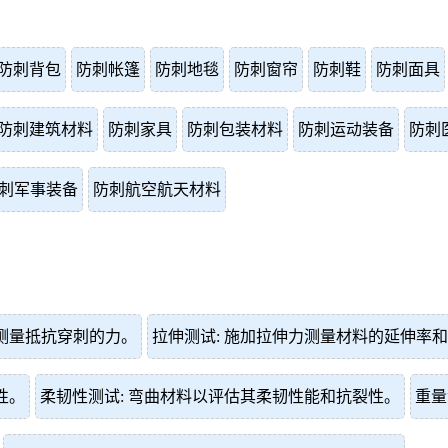
防刺背包
防刺帐篷
防刺地毯
防刺窗帘
防刺鞋
防刺面具
防刺建筑材料
防刺家具
防刺包装材料
防刺运动装备
防刺
刺军事装备
防刺航空航天材料
测量抵抗穿刺的力。
拉伸测试: 施加拉伸力测量材料的延伸率
性。
柔韧性测试: 弯曲材料以评估其柔韧性能和抗裂性。
重量