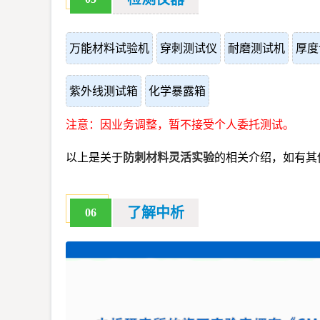
万能材料试验机
穿刺测试仪
耐磨测试机
厚度
紫外线测试箱
化学暴露箱
注意：因业务调整，暂不接受个人委托测试。
以上是关于
防刺材料灵活实验
的相关介绍，如有其
了解中析
06