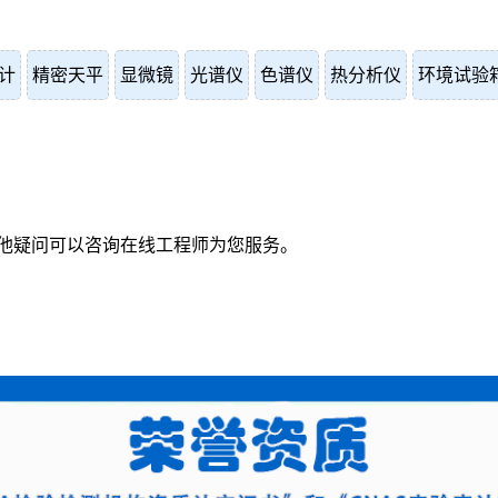
计
精密天平
显微镜
光谱仪
色谱仪
热分析仪
环境试验
他疑问可以咨询在线工程师为您服务。