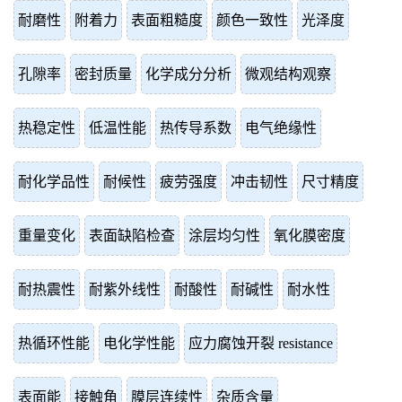
耐磨性
附着力
表面粗糙度
颜色一致性
光泽度
孔隙率
密封质量
化学成分分析
微观结构观察
热稳定性
低温性能
热传导系数
电气绝缘性
耐化学品性
耐候性
疲劳强度
冲击韧性
尺寸精度
重量变化
表面缺陷检查
涂层均匀性
氧化膜密度
耐热震性
耐紫外线性
耐酸性
耐碱性
耐水性
热循环性能
电化学性能
应力腐蚀开裂 resistance
表面能
接触角
膜层连续性
杂质含量