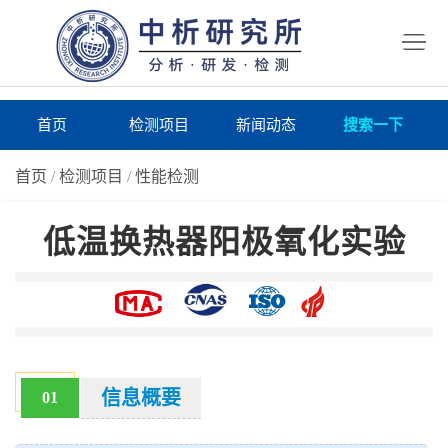
首
页
检
测
研
首页
检测项目
新闻动态
搜索一下
项
究
研
首页
/
检测项目
/
性能检测
目
所
究
研
低温换热器阳极氧化实验
仪
所
究
联
器
动
所
系
关
态
案
我
于
在
例
们
我
线
报
信息概要
01
们
询
告