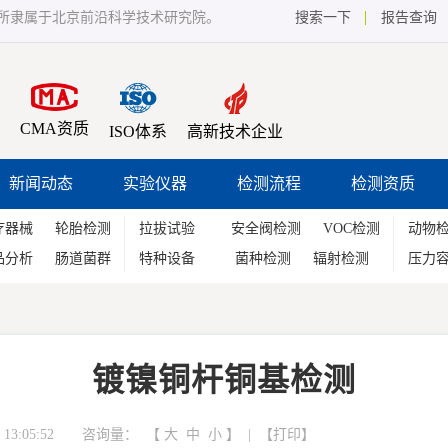
所隶属于北京前沿科学技术研究院。
搜索一下
报告查询
CMA资质
ISO体系
高新技术企业
新闻动态
实验仪器
检测流程
检测资质
疗器械
轮胎检测
拉拔试验
安全阀检测
VOC检测
动物
品分析
肠道菌群
特种设备
菌种检测
辐射检测
压力
镀镍铜杆铜基检测
13:05:52 咨询量：
【
大
中
小
】 | 【
打印
】