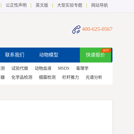
公正性声明
英文版
大型实验专题
网站导航
400-625-0567
HOT
联系我们
动物模型
快速报价
检测
试验代做
动物血液
MSDS
毒理学
容器
化学品检测
细菌检测
栏杆推力
光谱分析