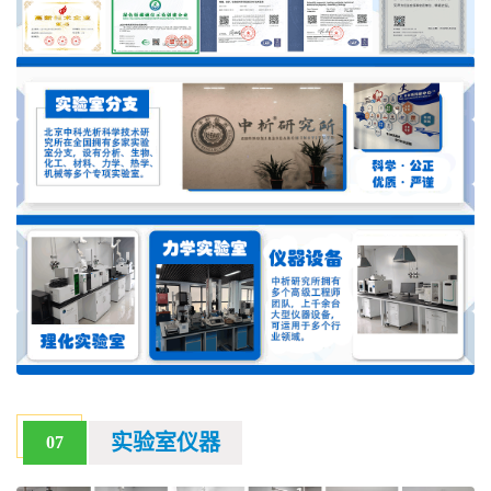
实验室仪器
07