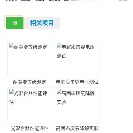
相关项目
09
耐黄变等级测定
电解质击穿电压测试
光混合器性能评估
高固态厌氧降解实验