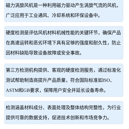
磁力涡旋风机是一种利用磁力驱动产生涡旋气流的风机，
价
真
广泛应用于工业通风、冷却系统和环保设备中。
伪
硬度检测是评估风机材料机械性能的关键环节，确保产品
查
在高速运转和恶劣环境下具有足够的强度和耐久性，防止
询
因材料缺陷导致设备故障或安全事故。
第三方检测机构提供、客观的硬度检测服务，通过标准化
测试帮助制造商提升产品质量，符合国际标准如ISO、
ASTM和GB要求，保障用户安全并延长设备寿命。
检测涵盖材料成分、表面处理及整体结构完整性，为行业
提供可靠的数据支持，促进技术创新和市场竞争力。