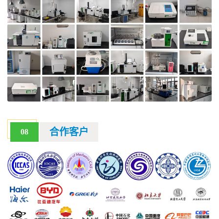
合作客户
08