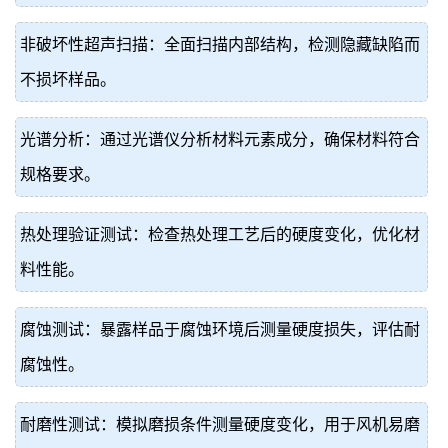
非破坏性超声扫描：全面扫描内部结构，检测隐藏缺陷而
不损坏样品。
光谱分析：通过光谱仪分析材料元素成分，确保材料符合
规格要求。
热处理验证测试：检查热处理工艺后的硬度变化，优化材
料性能。
腐蚀测试：暴露样品于腐蚀环境后测量硬度损失，评估耐
腐蚀性。
耐磨性测试：模拟磨损条件测量硬度变化，用于风机易磨