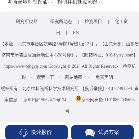
沥青基碳纤维性能检测
科研样机性能试验服务
研究所仪器
|
研究所动态
|
检测项目
|
化工资
讯
|
EN
【地址：北京市丰台区航丰路8号院1号楼1层121】，【山东分部：山东省
济南市历城区唐冶绿地汇中心36号楼】，【邮箱地址：010@yjsyi.com】
https://www.bjhgyjs.com Copyright © 2024 All Rights Reserved-
检测机
构
-
搜索一下
-
网站地图
-
免责声明
版权所有：北京中科光析科学技术研究所-【投诉举报】010-82491398 备
案信息:
京ICP备15067471号-34
京公网安备 11010802035695
号
快速报价
试验方案