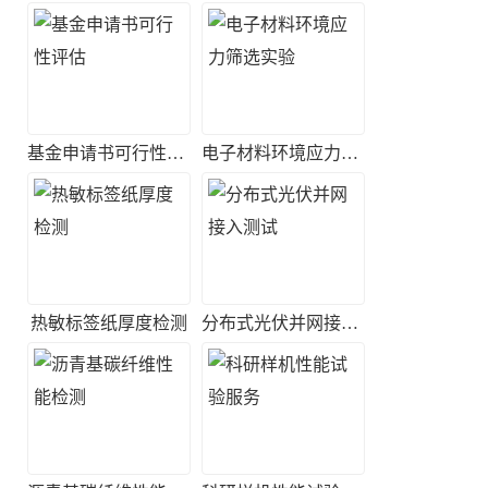
基金申请书可行性评估
电子材料环境应力筛选实验
热敏标签纸厚度检测
分布式光伏并网接入测试