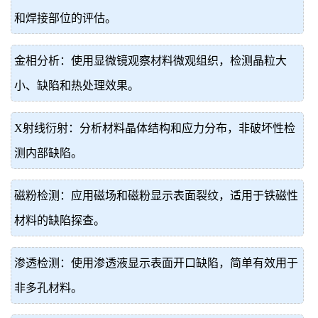
和焊接部位的评估。
金相分析：使用显微镜观察材料微观组织，检测晶粒大
小、缺陷和热处理效果。
X射线衍射：分析材料晶体结构和应力分布，非破坏性检
测内部缺陷。
磁粉检测：应用磁场和磁粉显示表面裂纹，适用于铁磁性
材料的缺陷探查。
渗透检测：使用渗透液显示表面开口缺陷，简单有效用于
非多孔材料。