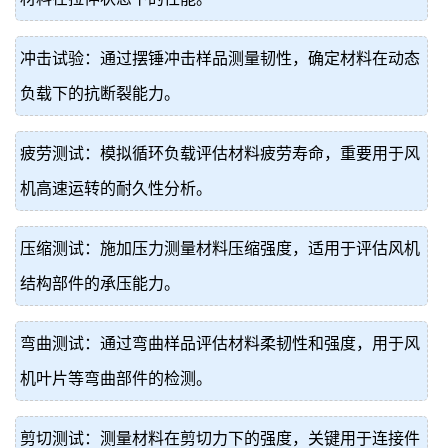
冲击试验：通过摆锤冲击样品测量韧性，确定材料在动态
负载下的抗断裂能力。
疲劳测试：模拟循环负载评估材料疲劳寿命，重要用于风
机高速运转的耐久性分析。
压缩测试：施加压力测量材料压缩强度，适用于评估风机
结构部件的承压能力。
弯曲测试：通过弯曲样品评估材料柔韧性和强度，用于风
机叶片等弯曲部件的检测。
剪切测试：测量材料在剪切力下的强度，关键用于连接件