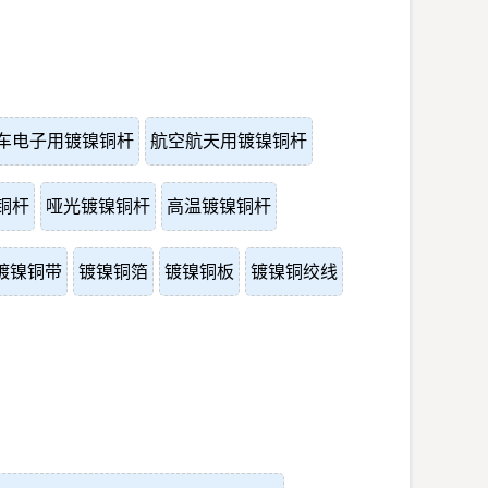
车电子用镀镍铜杆
航空航天用镀镍铜杆
铜杆
哑光镀镍铜杆
高温镀镍铜杆
镀镍铜带
镀镍铜箔
镀镍铜板
镀镍铜绞线