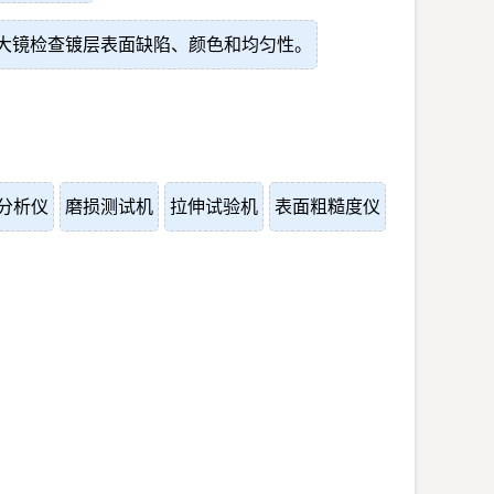
大镜检查镀层表面缺陷、颜色和均匀性。
分析仪
磨损测试机
拉伸试验机
表面粗糙度仪