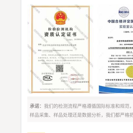
承诺：
我们的检测流程严格遵循国际标准和规范
样品采集、样品处理还是数据分析，我们都严格