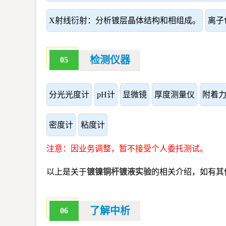
X射线衍射：分析镀层晶体结构和相组成。
离子
检测仪器
05
分光光度计
pH计
显微镜
厚度测量仪
附着
密度计
粘度计
注意：因业务调整，暂不接受个人委托测试。
以上是关于
镀镍铜杆镀液实验
的相关介绍，如有其
了解中析
06