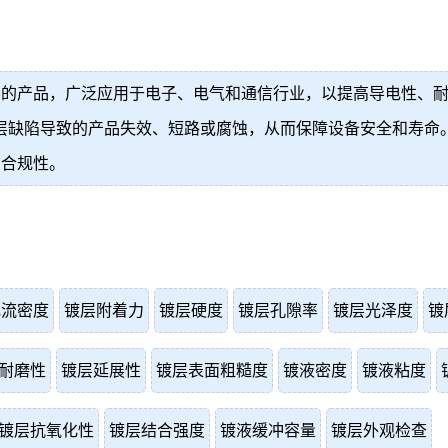
层的产品，广泛应用于电子、电气和通信行业，以提高导电性、
因镀层缺陷导致的产品失效、短路或腐蚀，从而保障设备安全和寿
和合规性。
电流密度
镀层附着力
镀层硬度
镀层孔隙率
镀层光泽度
镀
耐磨性
镀层延展性
镀层表面粗糙度
镀液密度
镀液粘度
镀层抗氧化性
镀层结合强度
镀液缓冲容量
镀层外观检查