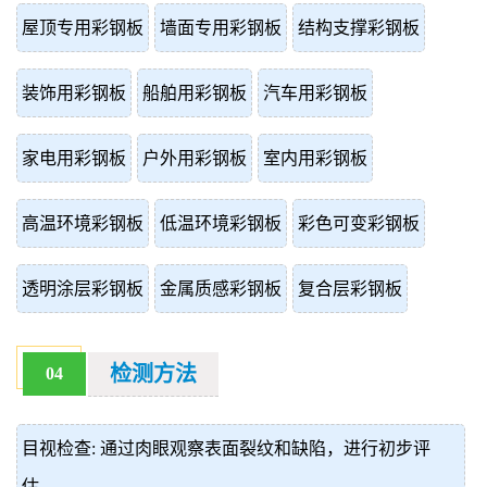
屋顶专用彩钢板
墙面专用彩钢板
结构支撑彩钢板
装饰用彩钢板
船舶用彩钢板
汽车用彩钢板
家电用彩钢板
户外用彩钢板
室内用彩钢板
高温环境彩钢板
低温环境彩钢板
彩色可变彩钢板
透明涂层彩钢板
金属质感彩钢板
复合层彩钢板
检测方法
04
目视检查: 通过肉眼观察表面裂纹和缺陷，进行初步评
估。