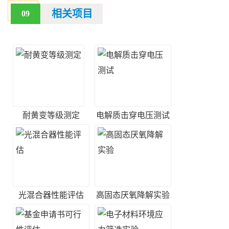
相关项目
09
耐黄变等级测定
电解质击穿电压测试
光混合器性能评估
高固态厌氧降解实验