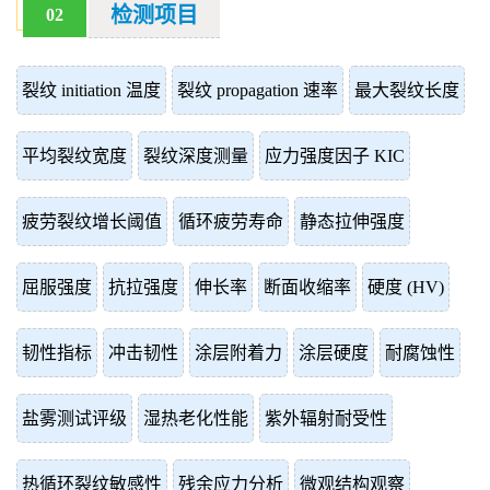
检测项目
02
裂纹 initiation 温度
裂纹 propagation 速率
最大裂纹长度
平均裂纹宽度
裂纹深度测量
应力强度因子 KIC
疲劳裂纹增长阈值
循环疲劳寿命
静态拉伸强度
屈服强度
抗拉强度
伸长率
断面收缩率
硬度 (HV)
韧性指标
冲击韧性
涂层附着力
涂层硬度
耐腐蚀性
盐雾测试评级
湿热老化性能
紫外辐射耐受性
热循环裂纹敏感性
残余应力分析
微观结构观察