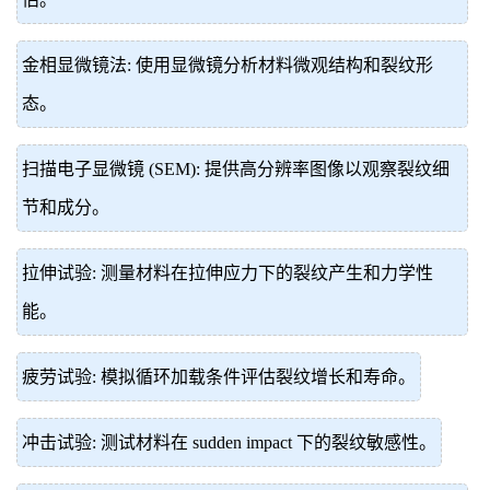
金相显微镜法: 使用显微镜分析材料微观结构和裂纹形
态。
扫描电子显微镜 (SEM): 提供高分辨率图像以观察裂纹细
节和成分。
拉伸试验: 测量材料在拉伸应力下的裂纹产生和力学性
能。
疲劳试验: 模拟循环加载条件评估裂纹增长和寿命。
冲击试验: 测试材料在 sudden impact 下的裂纹敏感性。