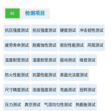
检测项目
02
抗压强度测试
抗拉强度测试
硬度测试
冲击韧性测试
疲劳寿命测试
耐腐蚀性测试
密封性能测试
风阻测试
温度耐受测试
湿度耐受测试
振动测试
噪音测试
防火性能测试
抗菌性能测试
表面光洁度测试
尺寸精度测试
连接强度测试
弯曲测试
扭转测试
压力测试
真空测试
气流均匀性测试
热膨胀测试