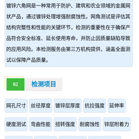
镀锌六角网是一种常用于防护、建筑和农业领域的金属网
价
真
状产品，通过镀锌处理增强耐腐蚀性。网角测试是评估其
伪
结构完整性和性能的关键环节，检测的重要性在于确保产
查
品符合安全标准、延长使用寿命，并防止因质量缺陷导致
的应用风险。本检测服务由第三方机构提供，涵盖全面测
询
试以保障产品质量。
检测项目
02
网孔尺寸
丝径厚度
镀锌层厚度
抗拉强度
延伸率
硬度测试
弯曲性能
扭转强度
耐腐蚀性
锌层附着力