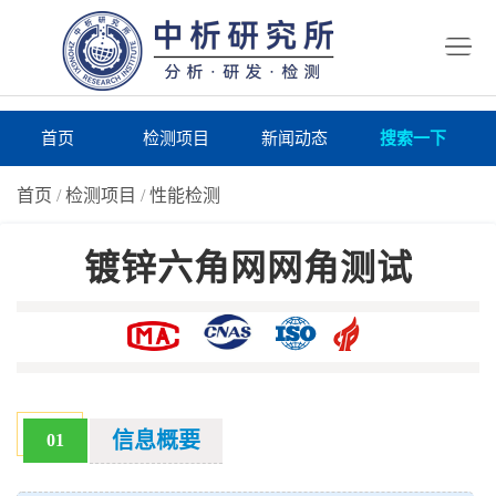
首
页
检
测
研
首页
检测项目
新闻动态
搜索一下
项
究
研
首页
/
检测项目
/
性能检测
目
所
究
研
镀锌六角网网角测试
仪
所
究
联
器
动
所
系
关
态
案
我
于
在
例
们
我
线
报
信息概要
01
们
询
告