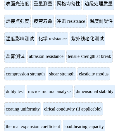
表面光洁度
重量测量
网格均匀性
边缘处理质量
焊接点强度
疲劳寿命
冲击 resistance
温度耐受性
湿度影响测试
化学 resistance
紫外线老化测试
盐雾测试
abrasion resistance
tensile strength at break
compression strength
shear strength
elasticity modus
dulity test
microstructural analysis
dimensional stability
coating uniformity
elrical conduvity (if applicable)
thermal expansion coefficient
load-bearing capacity