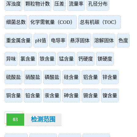
浑浊度
颗粒物计数
压差
流量率
孔径分布
细菌总数
化学需氧量（COD）
总有机碳（TOC）
重金属含量
pH值
电导率
悬浮固体
溶解固体
色度
异味
氯含量
铁含量
锰含量
钙硬度
镁硬度
硫酸盐
硝酸盐
磷酸盐
硅含量
铝含量
锌含量
铜含量
铅含量
汞含量
砷含量
镉含量
镍含量
检测范围
03