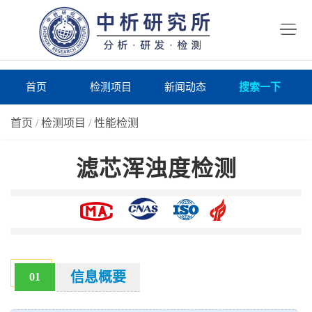
首
页
检
测
研
首页
检测项目
新闻动态
搜索一下
项
究
研
首页
/
检测项目
/
性能检测
目
所
究
研
滤芯浑浊度检测
仪
所
究
联
器
动
所
系
关
态
案
我
于
在
例
们
我
线
报
信息概要
01
们
询
告