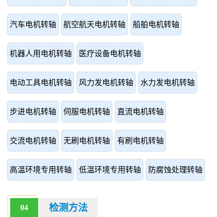
汽车电机转轴
航空航天电机转轴
船舶电机转轴
机器人用电机转轴
医疗设备电机转轴
电动工具电机转轴
风力发电机转轴
水力发电机转轴
步进电机转轴
伺服电机转轴
直流电机转轴
交流电机转轴
无刷电机转轴
有刷电机转轴
高温环境专用转轴
低温环境专用转轴
防腐蚀处理转轴
检测方法
04