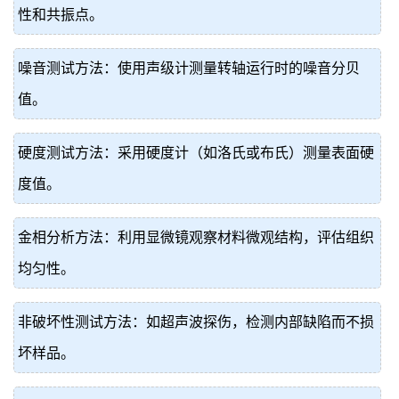
性和共振点。
噪音测试方法：使用声级计测量转轴运行时的噪音分贝
值。
硬度测试方法：采用硬度计（如洛氏或布氏）测量表面硬
度值。
金相分析方法：利用显微镜观察材料微观结构，评估组织
均匀性。
非破坏性测试方法：如超声波探伤，检测内部缺陷而不损
坏样品。