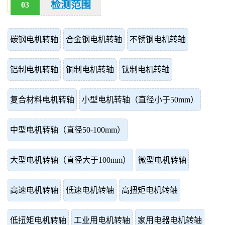
检测范围
03
碳钢电机转轴
合金钢电机转轴
不锈钢电机转轴
铝制电机转轴
铜制电机转轴
钛制电机转轴
复合材料电机转轴
小型电机转轴（直径小于50mm）
中型电机转轴（直径50-100mm）
大型电机转轴（直径大于100mm）
微型电机转轴
高速电机转轴
低速电机转轴
高扭矩电机转轴
低扭矩电机转轴
工业用电机转轴
家用电器电机转轴