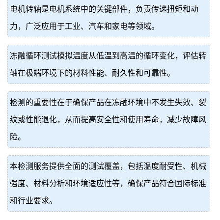
电机转轴是电机系统中的关键部件，负责传递扭矩和动
价
真
力，广泛应用于工业、汽车和家电等领域。
伪
冻融循环测试模拟温度从低温到高温的循环变化，评估转
查
轴在极端环境下的材料性能、耐久性和可靠性。
询
检测的重要性在于确保产品在冻融环境中不发生失效、裂
纹或性能退化，从而提高安全性和使用寿命，减少故障风
险。
本检测服务提供全面的测试覆盖，包括温度耐受性、机械
强度、材料分析和环境适应性等，确保产品符合国际标准
和行业要求。