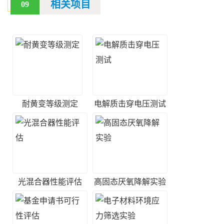
相关项目
09
耐黄变等级测定
电解质击穿电压测试
光混合器性能评估
高固态厌氧降解实验