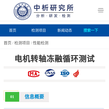
首
页
检
测
研
首页
检测项目
新闻动态
搜索一下
项
究
研
首页
/
检测项目
/
性能检测
目
所
究
研
电机转轴冻融循环测试
仪
所
究
联
器
动
所
系
关
态
案
我
于
在
例
们
我
线
报
信息概要
01
们
询
告