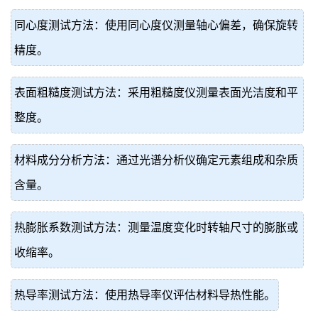
同心度测试方法：使用同心度仪测量轴心偏差，确保旋转
精度。
表面粗糙度测试方法：采用粗糙度仪测量表面光洁度和平
整度。
材料成分分析方法：通过光谱分析仪确定元素组成和杂质
含量。
热膨胀系数测试方法：测量温度变化时转轴尺寸的膨胀或
收缩率。
热导率测试方法：使用热导率仪评估材料导热性能。