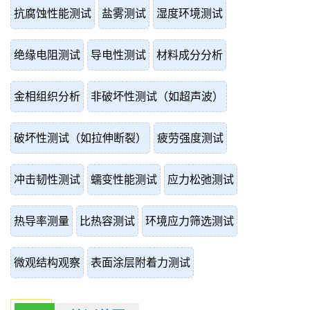
抗腐蚀性能测试
盐雾测试
湿度环境测试
绝缘电阻测试
导电性测试
材料成分分析
金相组织分析
非破坏性测试（如超声波）
破坏性测试（如拉伸断裂）
疲劳强度测试
冲击韧性测试
蠕变性能测试
应力松弛测试
热导率测量
比热容测试
环境应力筛选测试
微观结构观察
表面涂层附着力测试