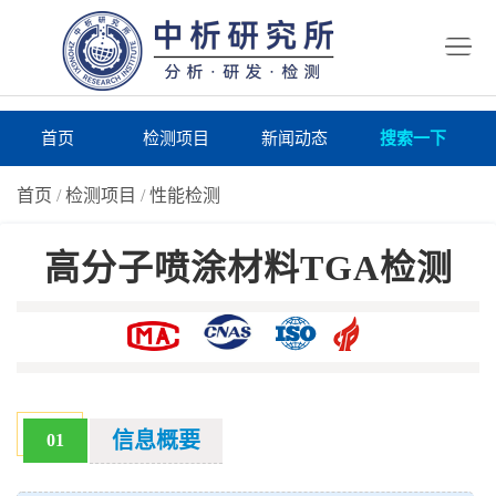
首
页
检
测
研
首页
检测项目
新闻动态
搜索一下
项
究
研
首页
/
检测项目
/
性能检测
目
所
究
研
高分子喷涂材料TGA检测
仪
所
究
联
器
动
所
系
关
态
案
我
于
在
例
们
我
线
报
信息概要
01
们
询
告