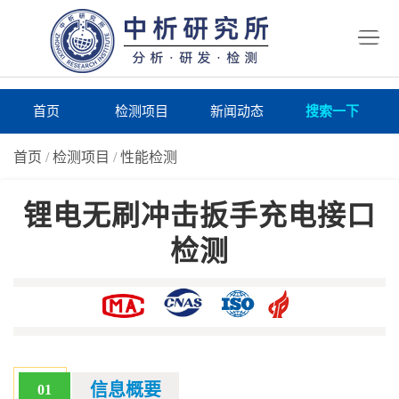
首
页
检
测
研
首页
检测项目
新闻动态
搜索一下
项
究
研
首页
/
检测项目
/
性能检测
目
所
究
研
锂电无刷冲击扳手充电接口
仪
所
究
联
检测
器
动
所
系
关
态
案
我
于
在
例
们
我
线
报
们
询
告
信息概要
01