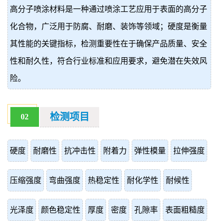
高分子喷涂材料是一种通过喷涂工艺应用于表面的高分子
价
真
化合物，广泛用于防腐、耐磨、装饰等领域；硬度是衡量
伪
其性能的关键指标，检测重要性在于确保产品质量、安全
查
性和耐久性，符合行业标准和应用要求，避免潜在失效风
险。
询
检测项目
02
硬度
耐磨性
抗冲击性
附着力
弹性模量
拉伸强度
压缩强度
弯曲强度
热稳定性
耐化学性
耐候性
光泽度
颜色稳定性
厚度
密度
孔隙率
表面粗糙度