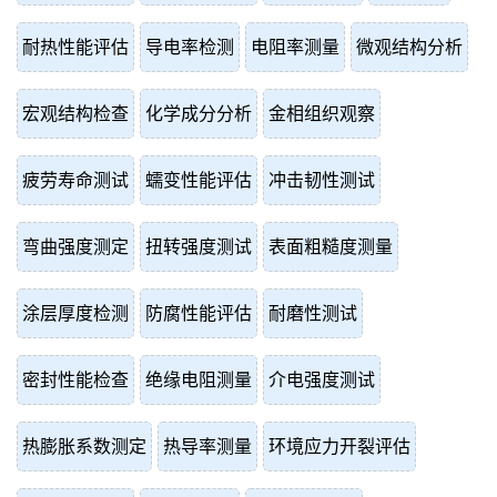
耐热性能评估
导电率检测
电阻率测量
微观结构分析
宏观结构检查
化学成分分析
金相组织观察
疲劳寿命测试
蠕变性能评估
冲击韧性测试
弯曲强度测定
扭转强度测试
表面粗糙度测量
涂层厚度检测
防腐性能评估
耐磨性测试
密封性能检查
绝缘电阻测量
介电强度测试
热膨胀系数测定
热导率测量
环境应力开裂评估