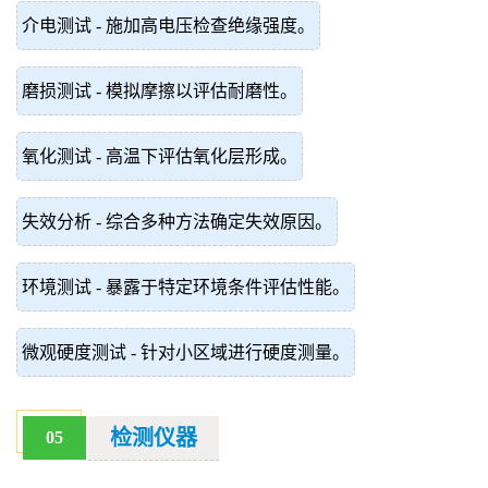
介电测试 - 施加高电压检查绝缘强度。
磨损测试 - 模拟摩擦以评估耐磨性。
氧化测试 - 高温下评估氧化层形成。
失效分析 - 综合多种方法确定失效原因。
环境测试 - 暴露于特定环境条件评估性能。
微观硬度测试 - 针对小区域进行硬度测量。
检测仪器
05