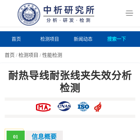
首
页
检
测
研
首页
检测项目
新闻动态
搜索一下
项
究
研
首页
/
检测项目
/
性能检测
目
所
究
研
耐热导线耐张线夹失效分析
仪
所
究
联
检测
器
动
所
系
关
态
案
我
于
在
例
们
我
线
报
们
询
告
信息概要
01