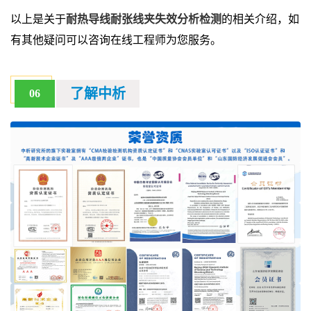
以上是关于
耐热导线耐张线夹失效分析检测
的相关介绍，如
有其他疑问可以咨询在线工程师为您服务。
了解中析
06