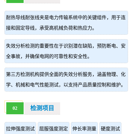
价
真
耐热导线耐张线夹是电力传输系统中的关键组件，用于连
伪
接和固定导线，承受高机械负荷和热应力。
查
失效分析检测的重要性在于识别潜在缺陷，预防断电、安
询
全事故，并确保电网的可靠性和安全性。
第三方检测机构提供全面的失效分析服务，涵盖物理、化
学、机械和电气性能测试，以支持产品质量控制和维护。
检测项目
02
拉伸强度测试
屈服强度测定
伸长率测量
硬度测试