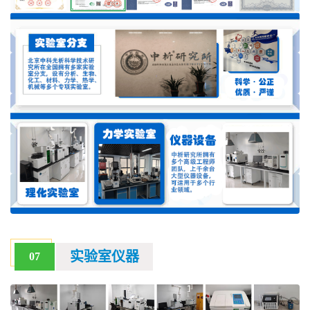
实验室仪器
07