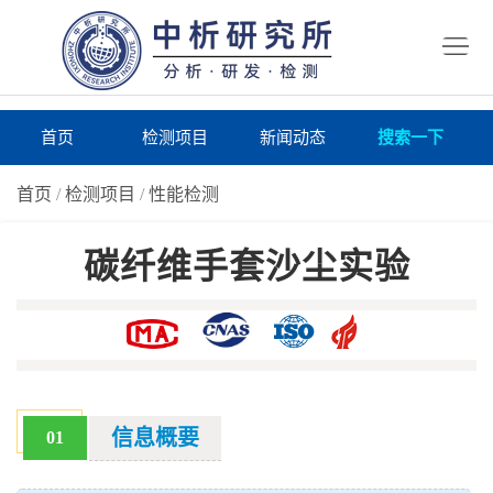
首
页
检
测
研
首页
检测项目
新闻动态
搜索一下
项
究
研
首页
/
检测项目
/
性能检测
目
所
究
研
碳纤维手套沙尘实验
仪
所
究
联
器
动
所
系
关
态
案
我
于
在
例
们
我
线
报
信息概要
01
们
询
告