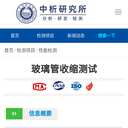
首
页
检
测
研
首页
检测项目
新闻动态
搜索一下
项
究
研
首页
/
检测项目
/
性能检测
目
所
究
研
玻璃管收缩测试
仪
所
究
联
器
动
所
系
关
态
案
我
于
在
例
们
我
线
报
信息概要
01
们
询
告