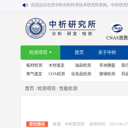
欢迎访问北京中科光析科学技术研究所官网，中析研究
CNAS资质
检测项目
首页
关于中析
板材检测
木材鉴定
油品检测
非洲猪瘟
医
笑气鉴定
COA检测
化妆品检测
玻璃检测
药
首页
/
检测项目
/
性能检测
原创版权
来源：中析研究所 发布时间：2025-08-27 