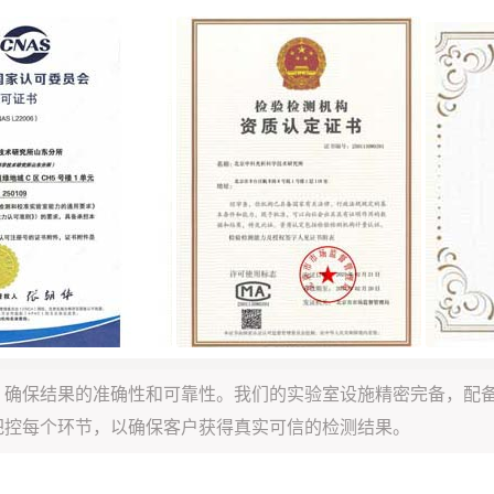
，确保结果的准确性和可靠性。我们的实验室设施精密完备，配
把控每个环节，以确保客户获得真实可信的检测结果。