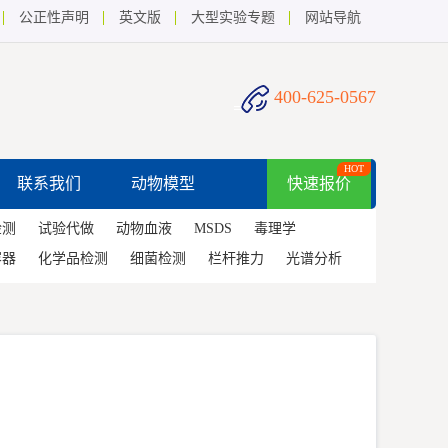
公正性声明
英文版
大型实验专题
网站导航
400-625-0567
HOT
联系我们
动物模型
快速报价
检测
试验代做
动物血液
MSDS
毒理学
容器
化学品检测
细菌检测
栏杆推力
光谱分析