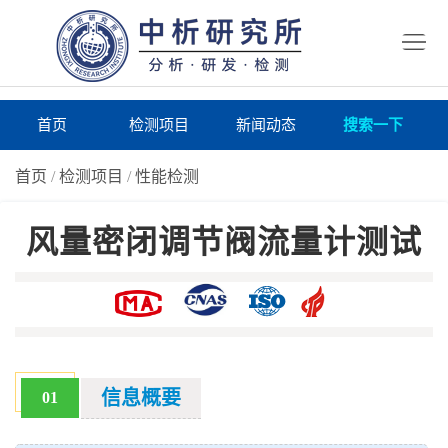
首
页
检
测
研
首页
检测项目
新闻动态
搜索一下
项
究
研
首页
/
检测项目
/
性能检测
目
所
究
研
风量密闭调节阀流量计测试
仪
所
究
联
器
动
所
系
关
态
案
我
于
在
例
们
我
线
报
信息概要
01
们
询
告