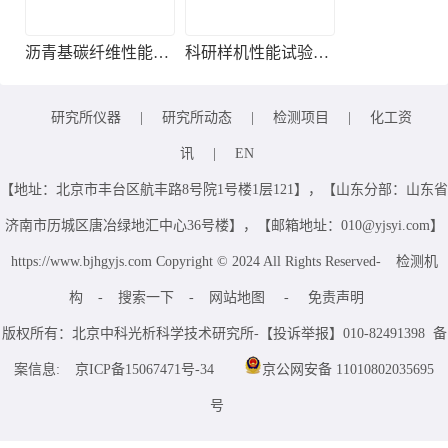
沥青基碳纤维性能检测
科研样机性能试验服务
研究所仪器
|
研究所动态
|
检测项目
|
化工资
讯
|
EN
【地址：北京市丰台区航丰路8号院1号楼1层121】，【山东分部：山东省
济南市历城区唐冶绿地汇中心36号楼】，【邮箱地址：010@yjsyi.com】
https://www.bjhgyjs.com Copyright © 2024 All Rights Reserved-
检测机
构
-
搜索一下
-
网站地图
-
免责声明
版权所有：北京中科光析科学技术研究所-【投诉举报】010-82491398 备
案信息:
京ICP备15067471号-34
京公网安备 11010802035695
号