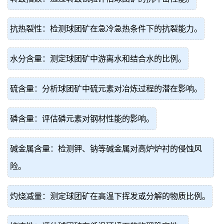
抗热裂性：检测球团矿在急冷急热条件下的抗裂能力。
水分含量：测定球团矿中游离水和结合水的比例。
硫含量：分析球团矿中硫元素对冶炼过程的潜在影响。
磷含量：评估磷元素对钢材性能的影响。
碱金属含量：检测钾、钠等碱金属对高炉炉衬的侵蚀风
险。
灼烧减量：测定球团矿在高温下挥发或分解的物质比例。