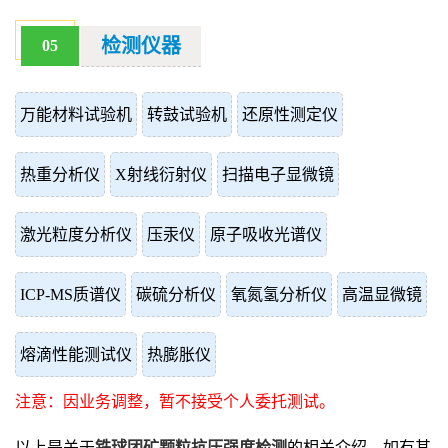
检测仪器
05
万能材料试验机
转鼓试验机
还原性测定仪
热重分析仪
X射线衍射仪
扫描电子显微镜
激光粒度分析仪
压汞仪
原子吸收光谱仪
ICP-MS质谱仪
碳硫分析仪
氧氮氢分析仪
高温显微镜
熔滴性能测试仪
热膨胀仪
注意：因业务调整，暂不接受个人委托测试。
以上是关于
铁球团矿颗粒抗压强度检测
的相关介绍，如有其