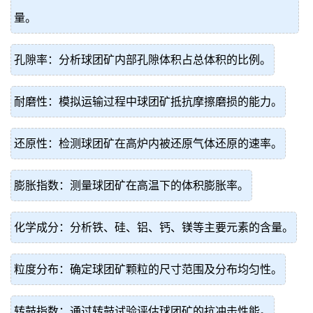
量。
孔隙率：分析球团矿内部孔隙体积占总体积的比例。
耐磨性：模拟运输过程中球团矿抵抗摩擦磨损的能力。
还原性：检测球团矿在高炉内被还原气体还原的速率。
膨胀指数：测量球团矿在高温下的体积膨胀率。
化学成分：分析铁、硅、铝、钙、镁等主要元素的含量。
粒度分布：确定球团矿颗粒的尺寸范围及分布均匀性。
转鼓指数：通过转鼓试验评估球团矿的抗冲击性能。