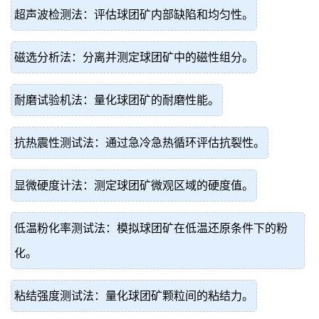
超声波检测法：评估球团矿内部缺陷和均匀性。
磁选分析法：分离并测定球团矿中的磁性组分。
耐磨试验机法：量化球团矿的耐磨性能。
抗热震性测试法：通过急冷急热循环评估抗裂性。
显微硬度计法：测定球团矿微观区域的硬度值。
低温粉化率测试法：模拟球团矿在低温还原条件下的粉
化。
粘结强度测试法：量化球团矿颗粒间的粘结力。