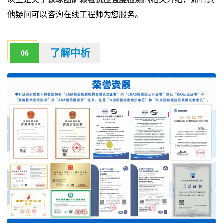
他疑问可以咨询在线工程师为您服务。
了解中析
06