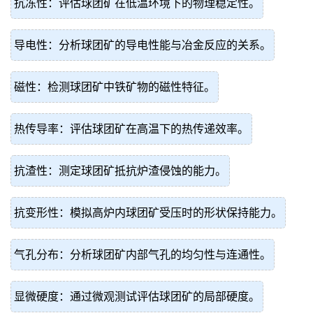
抗冻性：评估球团矿在低温环境下的物理稳定性。
导电性：分析球团矿的导电性能与冶金反应的关系。
磁性：检测球团矿中铁矿物的磁性特征。
热传导率：评估球团矿在高温下的热传递效率。
抗渣性：测定球团矿抵抗炉渣侵蚀的能力。
抗变形性：模拟高炉内球团矿受压时的形状保持能力。
气孔分布：分析球团矿内部气孔的均匀性与连通性。
显微硬度：通过微观测试评估球团矿的局部硬度。