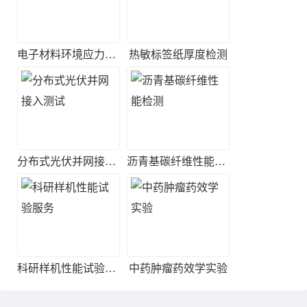
电子材料环境应力筛选实验
热敏标签纸厚度检测
分布式光伏并网接入测试
沥青基碳纤维性能检测
科研样机性能试验服务
中药肿瘤药效学实验