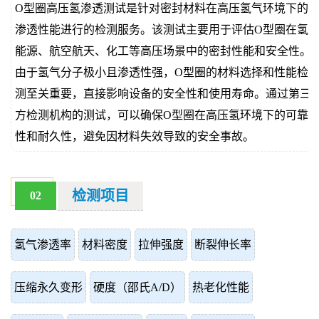
O型圈高压氢渗透测试是针对密封材料在高压氢气环境下的
价
真
渗透性能进行的检测服务。该测试主要用于评估O型圈在氢
能源、航空航天、化工等高压场景中的密封性能和安全性。
伪
由于氢气分子极小且渗透性强，O型圈的材料选择和性能检
查
测至关重要，直接影响设备的安全性和使用寿命。通过第三
方检测机构的测试，可以确保O型圈在高压氢环境下的可靠
询
性和耐久性，避免因材料失效导致的安全事故。
检测项目
02
氢气渗透率
材料密度
拉伸强度
断裂伸长率
压缩永久变形
硬度（邵氏A/D）
热老化性能