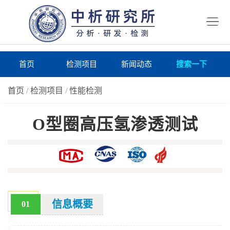
首
页
检
测
研
首页
检测项目
新闻动态
搜索一下
项
究
研
首页
/
检测项目
/
性能检测
目
所
究
研
O型圈高压氢渗透测试
仪
所
究
联
器
动
所
系
关
态
案
我
于
在
例
们
我
线
报
信息概要
01
们
询
告