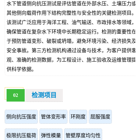
水下管道侧向抗压测试是评估管道在外部水压、土壤压力或
价
真
其他侧向载荷作用下结构完整性与安全性的关键检测项目。
该测试广泛应用于海洋工程、油气输送、市政排水等领域，
伪
确保管道在复杂水下环境中长期稳定运行。检测的重要性在
查
于预防管道变形、破裂或坍塌，避免环境污染、经济损失及
安全事故。第三方检测机构通过设备与技术，为客户提供客
询
观、准确的检测数据，为工程设计、施工验收及运维管理提
供科学依据。
检测项目
02
侧向抗压强度
管体变形率
环刚度
屈服强度
极限抗压载荷
弹性模量
管壁厚度均匀性