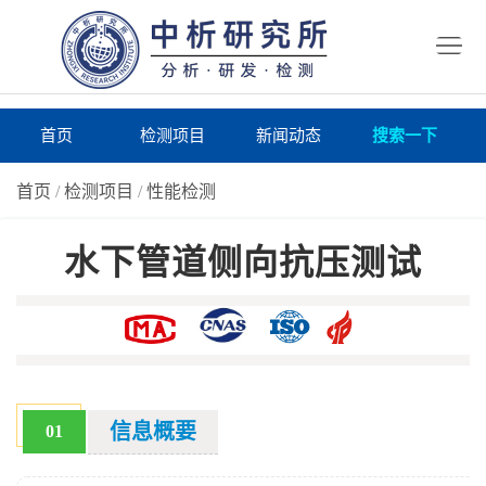
首
页
检
测
研
首页
检测项目
新闻动态
搜索一下
项
究
研
首页
/
检测项目
/
性能检测
目
所
究
研
水下管道侧向抗压测试
仪
所
究
联
器
动
所
系
关
态
案
我
于
在
例
们
我
线
报
信息概要
01
们
询
告