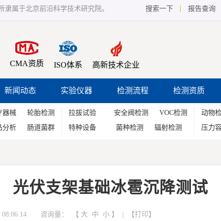
所隶属于北京前沿科学技术研究院。
搜索一下
报告查询
CMA资质
ISO体系
高新技术企业
新闻动态
实验仪器
检测流程
检测资质
疗器械
轮胎检测
拉拔试验
安全阀检测
VOC检测
动物
品分析
肠道菌群
特种设备
菌种检测
辐射检测
压力
光伏支架基础冰雹沉降测试
08:06:14 咨询量：
【
大
中
小
】 | 【
打印
】