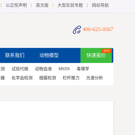
公正性声明
英文版
大型实验专题
网站导航
400-625-0567
HOT
联系我们
动物模型
快速报价
检测
试验代做
动物血液
MSDS
毒理学
容器
化学品检测
细菌检测
栏杆推力
光谱分析