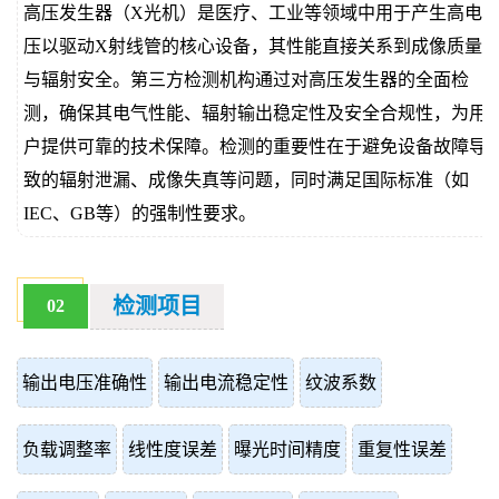
高压发生器（X光机）是医疗、工业等领域中用于产生高电
价
真
压以驱动X射线管的核心设备，其性能直接关系到成像质量
与辐射安全。第三方检测机构通过对高压发生器的全面检
伪
测，确保其电气性能、辐射输出稳定性及安全合规性，为用
查
户提供可靠的技术保障。检测的重要性在于避免设备故障导
致的辐射泄漏、成像失真等问题，同时满足国际标准（如
询
IEC、GB等）的强制性要求。
检测项目
02
输出电压准确性
输出电流稳定性
纹波系数
负载调整率
线性度误差
曝光时间精度
重复性误差