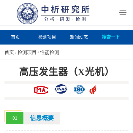
首
页
检
测
研
首页
检测项目
新闻动态
搜索一下
项
究
研
首页
/
检测项目
/
性能检测
目
所
究
研
高压发生器（X光机）
仪
所
究
联
器
动
所
系
关
态
案
我
于
在
例
们
我
线
报
信息概要
01
们
询
告