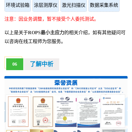
环境试验箱
涂层测厚仪
激光扫描仪
数据采集系统
注意：因业务调整，暂不接受个人委托测试。
以上是关于
ROPS最小主应力
的相关介绍，如有其他疑问可
以咨询在线工程师为您服务。
了解中析
06