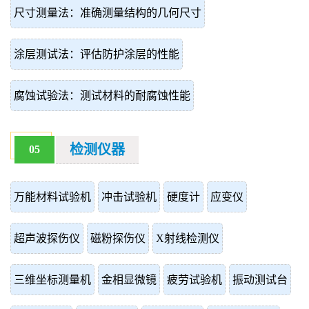
尺寸测量法：准确测量结构的几何尺寸
涂层测试法：评估防护涂层的性能
腐蚀试验法：测试材料的耐腐蚀性能
检测仪器
05
万能材料试验机
冲击试验机
硬度计
应变仪
超声波探伤仪
磁粉探伤仪
X射线检测仪
三维坐标测量机
金相显微镜
疲劳试验机
振动测试台