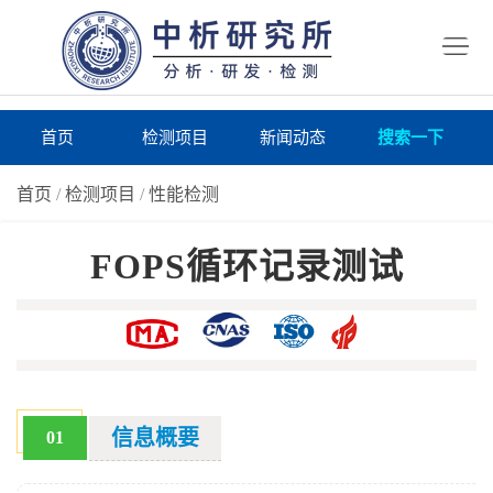
首
页
检
测
研
首页
检测项目
新闻动态
搜索一下
项
究
研
首页
/
检测项目
/
性能检测
目
所
究
研
FOPS循环记录测试
仪
所
究
联
器
动
所
系
关
态
案
我
于
在
例
们
我
线
报
信息概要
01
们
询
告