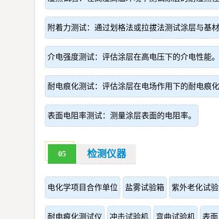
附着力测试：通过划格法或拉拔法测试涂层与基
介电强度测试：评估涂层在高电压下的介电性能
耐电痕化测试：评估涂层在电场作用下的耐电痕
表面电阻率测试：测量涂层表面的电阻率。
检测仪器
05
电化学项目合作单位
盐雾试验箱
紫外老化试验
耐电痕化测试仪
冲击试验机
弯曲试验机
表面