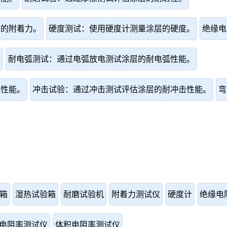
材的附着力。
硬度测试：使用硬度计测量涂层的硬度。
绝缘电
。
耐电弧测试：通过电弧放电测试涂层的耐电弧性能。
化性能。
冲击试验：通过冲击测试评估涂层的耐冲击性能。
弯
箱
湿热试验箱
耐磨试验机
附着力测试仪
硬度计
绝缘电
电阻率测试仪
体积电阻率测试仪