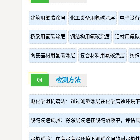
建筑用氟碳涂层
化工设备用氟碳涂层
电子设备
桥梁用氟碳涂层
钢结构用氟碳涂层
铝材用氟碳
陶瓷基材用氟碳涂层
复合材料用氟碳涂层
纺织
检测方法
04
电化学阻抗谱法：通过测量涂层在化学腐蚀环境
酸碱浸泡试验：将涂层浸泡在酸碱溶液中，评估
湿热试验：在高湿高温环境下测试涂层的耐湿热