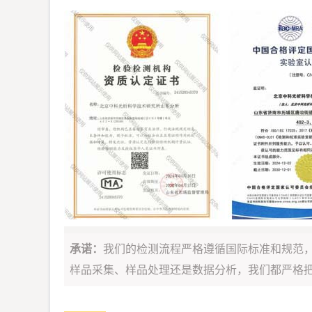
承诺：
我们的检测流程严格遵循国际标准和规范
样品采集、样品处理还是数据分析，我们都严格