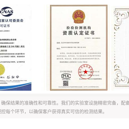
，确保结果的准确性和可靠性。我们的实验室设施精密完备，配
把控每个环节，以确保客户获得真实可信的检测结果。