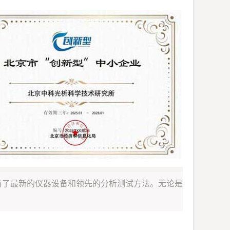
备了最新的仪器设备和领先的分析测试方法。无论是