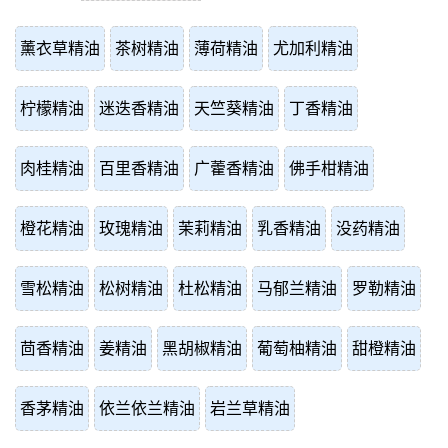
薰衣草精油
茶树精油
薄荷精油
尤加利精油
柠檬精油
迷迭香精油
天竺葵精油
丁香精油
肉桂精油
百里香精油
广藿香精油
佛手柑精油
橙花精油
玫瑰精油
茉莉精油
乳香精油
没药精油
雪松精油
松树精油
杜松精油
马郁兰精油
罗勒精油
茴香精油
姜精油
黑胡椒精油
葡萄柚精油
甜橙精油
香茅精油
依兰依兰精油
岩兰草精油