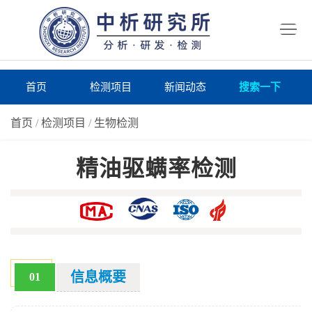
首
页
检
测
研
首页
检测项目
新闻动态
搜索一下
项
究
研
首页
/
检测项目
/
生物检测
目
所
究
研
精油驱螨率检测
仪
所
究
联
器
动
所
系
关
态
案
我
于
在
例
们
我
线
报
信息概要
01
们
询
告