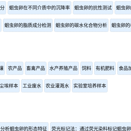
分
蛔虫卵在不同介质中的沉降率
蛔虫卵的抗性测试
蛔虫卵
蛔虫卵的脂质成分检测
蛔虫卵的碳水化合物分析
蛔虫卵的
壤
农产品
畜禽产品
水产养殖产品
饲料
有机肥料
食品
尘埃样本
工业废水
农业灌溉水
实验室培养样本
术分析蛔虫卵的形态特征
荧光标记法：通过荧光染料标记蛔虫卵