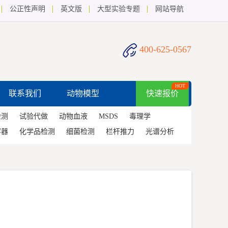
公正性声明
英文版
大型实验专题
网站导航
400-625-0567
HOT
联系我们
动物模型
快速报价
检测
试验代做
动物血液
MSDS
毒理学
容器
化学品检测
细菌检测
栏杆推力
光谱分析