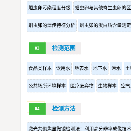
蛔虫卵污染程度分级
蛔虫卵与其他寄生虫卵的区
蛔虫卵的遗传特征分析
蛔虫卵的蛋白质含量测定
检测范围
03
食品类样本
饮用水
地表水
地下水
污水
土
公共场所环境样本
医疗废弃物
生物样本
空气
检测方法
04
激光共聚焦显微镜检测法：利用高分辨率成像技