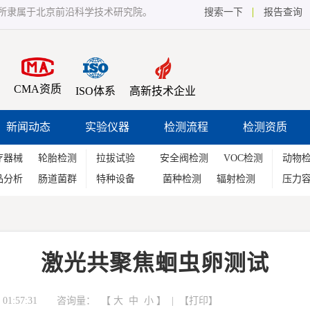
所隶属于北京前沿科学技术研究院。
搜索一下
报告查询
CMA资质
ISO体系
高新技术企业
新闻动态
实验仪器
检测流程
检测资质
疗器械
轮胎检测
拉拔试验
安全阀检测
VOC检测
动物
品分析
肠道菌群
特种设备
菌种检测
辐射检测
压力
激光共聚焦蛔虫卵测试
01:57:31 咨询量：
【
大
中
小
】 | 【
打印
】