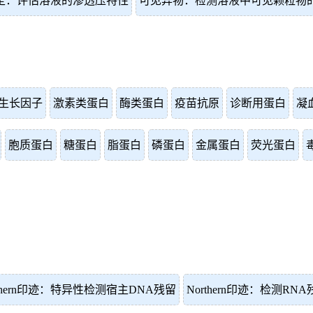
定：评估溶液的渗透压特性
可见异物：检测溶液中可见颗粒物
生长因子
激素类蛋白
酶类蛋白
疫苗抗原
诊断用蛋白
凝
胞质蛋白
糖蛋白
脂蛋白
磷蛋白
金属蛋白
荧光蛋白
uthern印迹：特异性检测宿主DNA残留
Northern印迹：检测RN