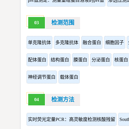
pH值测定：测量重组蛋白溶液的pH值
渗透压测
检测范围
03
单克隆抗体
多克隆抗体
融合蛋白
细胞因子
配体蛋白
结构蛋白
膜蛋白
分泌蛋白
核蛋白
神经调节蛋白
载体蛋白
检测方法
04
实时荧光定量PCR：高灵敏度检测核酸残留
So