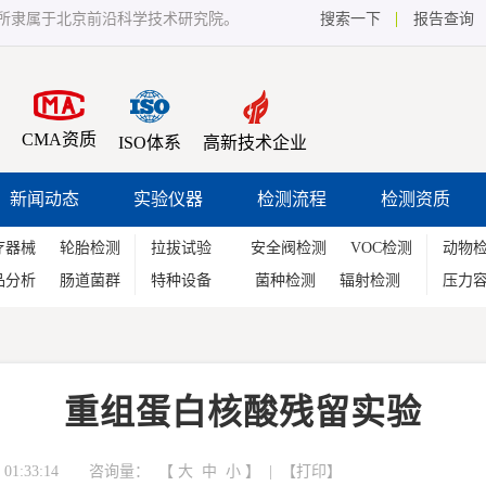
所隶属于北京前沿科学技术研究院。
搜索一下
报告查询
CMA资质
ISO体系
高新技术企业
新闻动态
实验仪器
检测流程
检测资质
疗器械
轮胎检测
拉拔试验
安全阀检测
VOC检测
动物
品分析
肠道菌群
特种设备
菌种检测
辐射检测
压力
重组蛋白核酸残留实验
01:33:14 咨询量：
【
大
中
小
】 | 【
打印
】