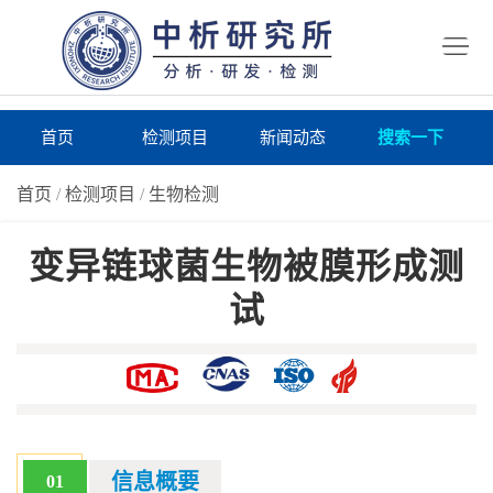
首
页
检
测
研
首页
检测项目
新闻动态
搜索一下
项
究
研
首页
/
检测项目
/
生物检测
目
所
究
研
变异链球菌生物被膜形成测
仪
所
究
联
试
器
动
所
系
关
态
案
我
于
在
例
们
我
线
报
们
询
告
信息概要
01