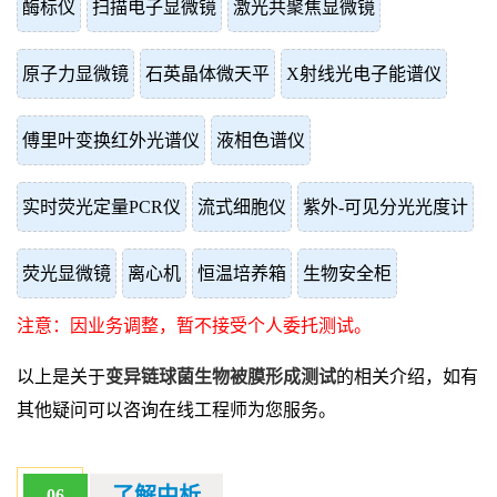
酶标仪
扫描电子显微镜
激光共聚焦显微镜
原子力显微镜
石英晶体微天平
X射线光电子能谱仪
傅里叶变换红外光谱仪
液相色谱仪
实时荧光定量PCR仪
流式细胞仪
紫外-可见分光光度计
荧光显微镜
离心机
恒温培养箱
生物安全柜
注意：因业务调整，暂不接受个人委托测试。
以上是关于
变异链球菌生物被膜形成测试
的相关介绍，如有
其他疑问可以咨询在线工程师为您服务。
了解中析
06