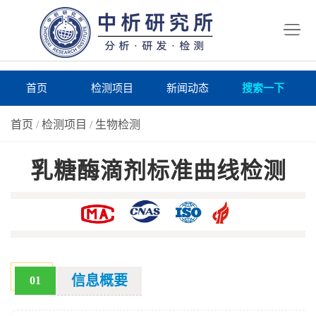
首
页
检
测
研
首页
检测项目
新闻动态
搜索一下
项
究
研
首页
/
检测项目
/
生物检测
目
所
究
研
乳糖酶滴剂标准曲线检测
仪
所
究
联
器
动
所
系
关
态
案
我
于
在
例
们
我
线
报
信息概要
01
们
询
告