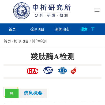
首
页
检
测
研
首页
检测项目
新闻动态
搜索一下
项
究
研
首页
/
检测项目
/
其他检测
目
所
究
研
羧肽酶A检测
仪
所
究
联
器
动
所
系
关
态
案
我
于
在
例
们
我
线
报
信息概要
01
们
询
告