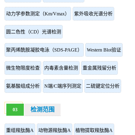
动力学参数测定（Km/Vmax）
紫外吸收光谱分析
圆二色性（CD）光谱检测
聚丙烯酰胺凝胶电泳（SDS-PAGE）
Western Blot验证
微生物限度检查
内毒素含量检测
重金属残留分析
氨基酸组成分析
N端/C端序列测定
二硫键定位分析
检测范围
03
重组羧肽酶A
动物源羧肽酶A
植物提取羧肽酶A