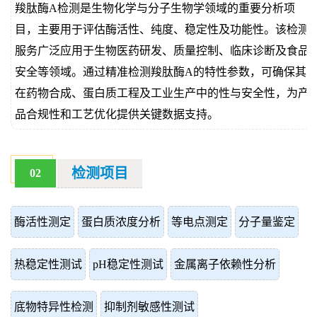
羧肽酶A检测是生物化学与分子生物学领域的重要分析项
价
真
目，主要用于评估酶活性、纯度、稳定性及功能性。该检测
服务广泛应用于生物医药研发、质量控制、临床诊断及食品
伪
安全等领域。通过精准检测羧肽酶A的特性参数，可确保其
查
在药物合成、蛋白质工程及工业生产中的性与安全性，为产
品合规性和工艺优化提供关键数据支持。
询
检测项目
02
酶活性测定
蛋白质浓度分析
等电点测定
分子量鉴定
热稳定性测试
pH稳定性测试
金属离子依赖性分析
底物特异性检测
抑制剂敏感性测试