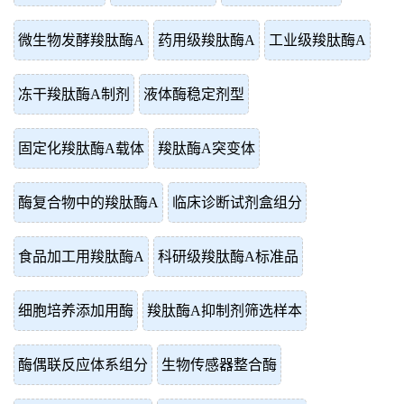
微生物发酵羧肽酶A
药用级羧肽酶A
工业级羧肽酶A
冻干羧肽酶A制剂
液体酶稳定剂型
固定化羧肽酶A载体
羧肽酶A突变体
酶复合物中的羧肽酶A
临床诊断试剂盒组分
食品加工用羧肽酶A
科研级羧肽酶A标准品
细胞培养添加用酶
羧肽酶A抑制剂筛选样本
酶偶联反应体系组分
生物传感器整合酶