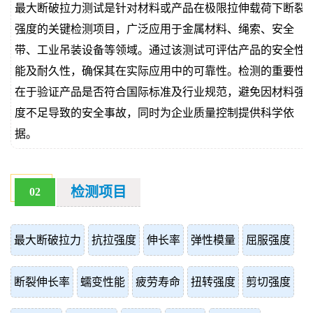
最大断破拉力测试是针对材料或产品在极限拉伸载荷下断裂
价
真
强度的关键检测项目，广泛应用于金属材料、绳索、安全
带、工业吊装设备等领域。通过该测试可评估产品的安全性
伪
能及耐久性，确保其在实际应用中的可靠性。检测的重要性
查
在于验证产品是否符合国际标准及行业规范，避免因材料强
度不足导致的安全事故，同时为企业质量控制提供科学依
询
据。
检测项目
02
最大断破拉力
抗拉强度
伸长率
弹性模量
屈服强度
断裂伸长率
蠕变性能
疲劳寿命
扭转强度
剪切强度