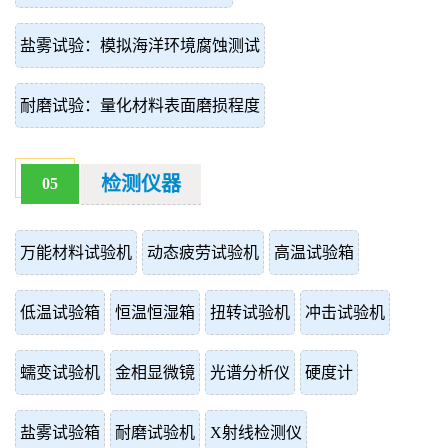
盐雾试验：模拟海洋环境腐蚀测试
耐磨试验：量化材料表面磨损程度
检测仪器
05
万能材料试验机
动态疲劳试验机
高温试验箱
低温试验箱
恒温恒湿箱
扭转试验机
冲击试验机
蠕变试验机
金相显微镜
光谱分析仪
硬度计
盐雾试验箱
耐磨试验机
X射线检测仪