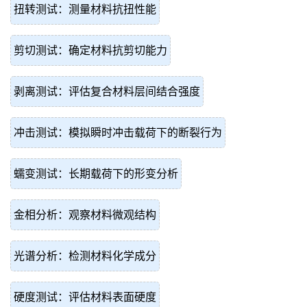
扭转测试：测量材料抗扭性能
剪切测试：确定材料抗剪切能力
剥离测试：评估复合材料层间结合强度
冲击测试：模拟瞬时冲击载荷下的断裂行为
蠕变测试：长期载荷下的形变分析
金相分析：观察材料微观结构
光谱分析：检测材料化学成分
硬度测试：评估材料表面硬度