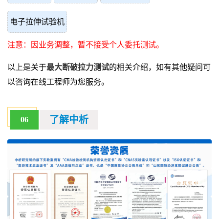
电子拉伸试验机
注意：因业务调整，暂不接受个人委托测试。
以上是关于
最大断破拉力测试
的相关介绍，如有其他疑问可
以咨询在线工程师为您服务。
了解中析
06