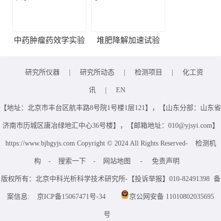
中药肿瘤药效学实验
堆肥降解加速试验
研究所仪器
|
研究所动态
|
检测项目
|
化工资
讯
|
EN
【地址：北京市丰台区航丰路8号院1号楼1层121】，【山东分部：山东省
济南市历城区唐冶绿地汇中心36号楼】，【邮箱地址：010@yjsyi.com】
https://www.bjhgyjs.com Copyright © 2024 All Rights Reserved-
检测机
构
-
搜索一下
-
网站地图
-
免责声明
版权所有：北京中科光析科学技术研究所-【投诉举报】010-82491398 备
案信息:
京ICP备15067471号-34
京公网安备 11010802035695
号