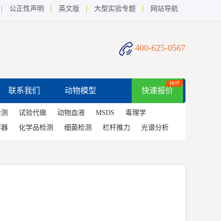
公正性声明
英文版
大型实验专题
网站导航
400-625-0567
HOT
联系我们
动物模型
快速报价
检测
试验代做
动物血液
MSDS
毒理学
容器
化学品检测
细菌检测
栏杆推力
光谱分析