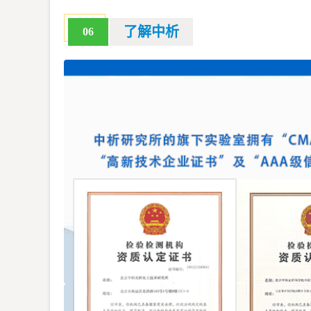
了解中析
06