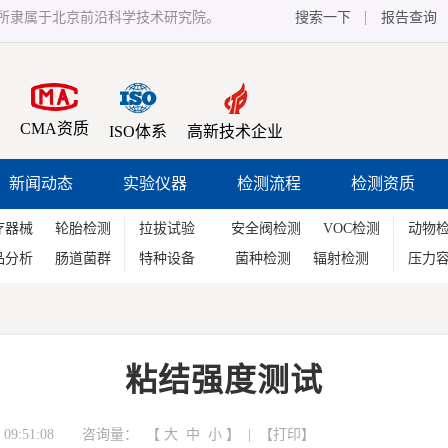
所隶属于北京前沿科学技术研究院。
搜索一下
报告查询
CMA资质
ISO体系
高新技术企业
新闻动态
实验仪器
检测流程
检测资质
疗器械
轮胎检测
拉拔试验
安全阀检测
VOC检测
动物
品分析
肠道菌群
特种设备
菌种检测
辐射检测
压力
粘结强度测试
09:51:08 咨询量：
【
大
中
小
】 | 【
打印
】