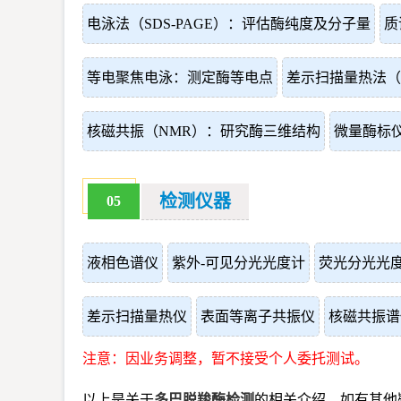
电泳法（SDS-PAGE）：评估酶纯度及分子量
质
等电聚焦电泳：测定酶等电点
差示扫描量热法（
核磁共振（NMR）：研究酶三维结构
微量酶标
检测仪器
05
液相色谱仪
紫外-可见分光光度计
荧光分光光
差示扫描量热仪
表面等离子共振仪
核磁共振谱
注意：因业务调整，暂不接受个人委托测试。
以上是关于
多巴脱羧酶检测
的相关介绍，如有其他