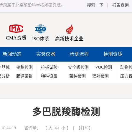
所隶属于北京前沿科学技术研究院。
搜索一下
报告查询
CMA资质
ISO体系
高新技术企业
新闻动态
实验仪器
检测流程
检测资质
疗器械
轮胎检测
拉拔试验
安全阀检测
VOC检测
动物
品分析
肠道菌群
特种设备
菌种检测
辐射检测
压力
多巴脱羧酶检测
10:44:19 咨询量：
【
大
中
小
】 | 【
打印
】