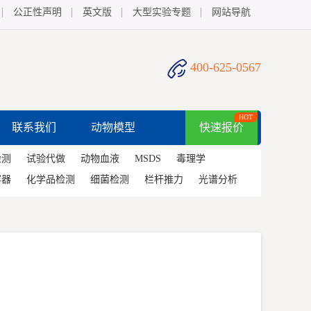
公正性声明
英文版
大型实验专题
网站导航
400-625-0567
HOT
联系我们
动物模型
快速报价
检测
试验代做
动物血液
MSDS
毒理学
容器
化学品检测
细菌检测
栏杆推力
光谱分析